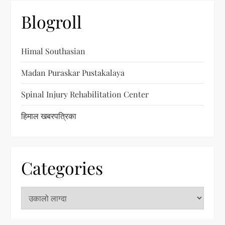
Blogroll
Himal Southasian
Madan Puraskar Pustakalaya
Spinal Injury Rehabilitation Center
हिमाल खबरपत्रिका
Categories
C
a
t