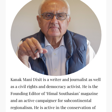
n
r
:
a
t
i
o
n
Kanak Mani Dixit is a writer and journalist as well
as a civil rights and democracy activist. He is the
Founding Editor of ‘Himal Southasian’ magazine
and an active campaigner for subcontinental
regionalism. He is active in the conservation of