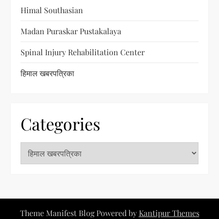
Himal Southasian
Madan Puraskar Pustakalaya
Spinal Injury Rehabilitation Center
हिमाल खबरपत्रिका
Categories
C
a
t
e
g
Theme Manifest Blog Powered by
Kantipur Themes
o