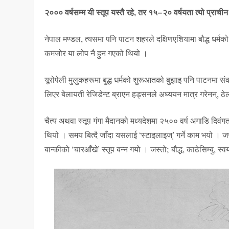
२००० वर्षसम्म यी स्तूप यस्तै रहे, तर १५–२० वर्षयता त्यो प्रा
नेपाल मण्डल, त्यसमा पनि पाटन शहरले दक्षिणएशियामा बौद्ध धर्मको 
कमजोर या लोप नै हुन गएको थियो ।
यूरोपेली मुलुकहरूमा बुद्ध धर्मको शुरूआतको बुझाइ पनि पाटनमा संकलि
लिएर बेलायती रेजिडेन्ट ब्राएन हड्सनले अध्ययन मात्र गरेनन्, ठेली
चैत्य अथवा स्तूप गंगा मैदानको मध्यदेशमा २५०० वर्ष अगाडि दिवंगत ब
थियो । समय बित्दै जाँदा यसलाई ‘स्टाइलाइज्’ गर्ने काम भयो । जस
बान्कीको ‘चारआँखे’ स्तूप बन्न गयो । जस्तो; बौद्ध, काठेसिम्बु, स्