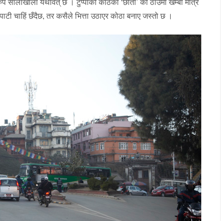
 सालाखाला यथावत् छ । टुप्पाको काठका ‘छाता’ को ठाउँमा खम्बा मात्र
 पाटी चाहिं छँदैछ, तर कसैले भित्ता उठाएर कोठा बनाए जस्तो छ ।