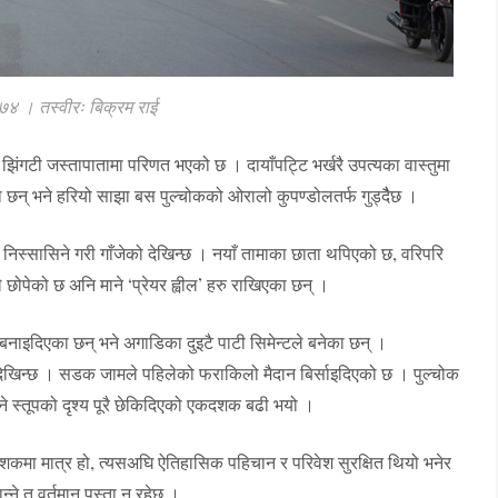
७४ । तस्वीरः बिक्रम राई
िंगटी जस्तापातामा परिणत भएको छ । दायाँपट्टि भर्खरै उपत्यका वास्तुमा
छन् भने हरियो साझा बस पुल्चोकको ओरालो कुपण्डोलतर्फ गुड्दैैछ ।
िस्सासिने गरी गाँजेको देखिन्छ । नयाँ तामाका छाता थपिएको छ, वरिपरि
छोपेको छ अनि माने ‘प्रेयर ह्वील’ हरु राखिएका छन् ।
बनाइदिएका छन् भने अगाडिका दुइटै पाटी सिमेन्टले बनेका छन् ।
 देखिन्छ । सडक जामले पहिलेको फराकिलो मैदान बिर्साइदिएको छ । पुल्चोक
ने स्तूपको दृश्य पूरै छेकिदिएको एकदशक बढी भयो ।
कमा मात्र हो, त्यसअघि ऐतिहासिक पहिचान र परिवेश सुरक्षित थियो भनेर
्ने त वर्तमान पुस्ता न रहेछ ।