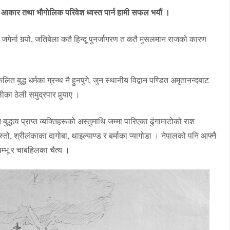
चीन आकार तथा भौगोलिक परिवेश ध्वस्त पार्न हामी सफल भयौं ।
जगेर्ना गर्‍यो, जतिबेला कतै हिन्दू पुनर्जागरण त कतै मुसलमान राजको कारण
त बुद्ध धर्मका ग्रन्थ नै हुनपुगे, जुन स्थानीय विद्वान पण्डित अमृतानन्दबाट
का ठेली समुद्रपार पुर्‍याए ।
ुद्धत्व प्राप्त व्यक्तिहरूको अस्तुमाथि जम्मा पारिएका ढुंगामाटोको राश
्तो, श्रीलंकाका दागोबा, थाइल्याण्ड र बर्माका प्यागोडा । नेपालको पनि आफ्नै
वयम्भू र चाबहिलका चैत्य ।