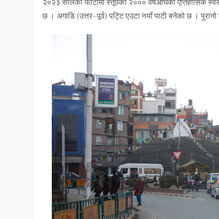
२०२३ सालको फोटोमा स्तूपको २००० वर्षअघिको ऐतिहासिक स्वरुप
छ । अगाडि (उत्तर–पूर्व) पट्टि एउटा नयाँ पाटी बनेको छ । पुरानो