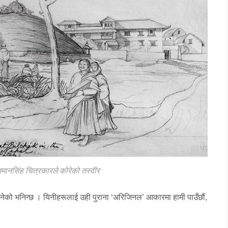
जमानसिंह चित्रकारले कोरेको तस्वीर
ेको भनिन्छ । यिनीहरूलाई उही पुराना ‘अरिजिनल’ आकारमा हामी पाउँछौं,