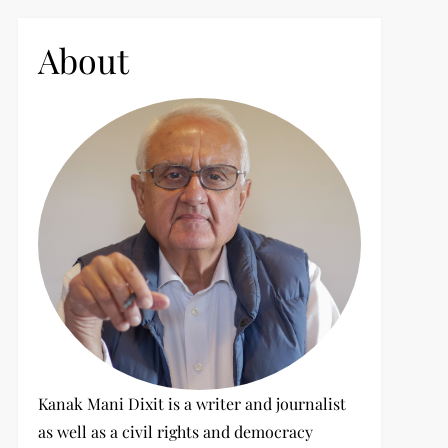
c
h
About
f
o
r
:
Kanak Mani Dixit is a writer and journalist
as well as a civil rights and democracy