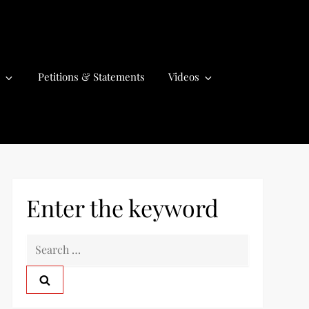
Petitions & Statements
Videos
Enter the keyword
S
e
a
r