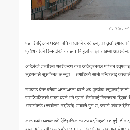
२९ मंसीर २०
पछाडिपट्टिका घरहरू पनि जस्ताको तस्तै छन्, तर ठूलो इमारतको झ
प्रवेश गरेको सिमन्टीको घर छ । बिजुली लाइन र खम्बा आइसकेका 
अहिलेको तस्वीरमा शहरीकरण तथा अतिक्रमणले पश्चिम स्तूपलाई न
लुङ्गताले सुसज्जित छ स्तूप । अगाडिको सानो मन्दिरलाई जस्ताले 
मापदण्ड बेगर बनेका अग्लाअग्ला घरले अब पुल्चोक स्तूपलाई सानो 
पछाडिपट्टिको एउटा घरले भने पुरानो शैलीलाई निरन्तरता दिएको
ओरालोतर्फ (तस्वीरमा नदेखिने) आकाशे पुल छ, जसले परैबाट देखि
काठमाडौं उपत्यकाको ऐतिहासिक स्वरुप बदलिएको गत दुई–तीन दश
बुझ्न यिनै तस्वीरहरू पर्याप्त छन् । आखिर ऐतिहासिकतालाई मार हान