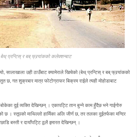
थ् प्रन्टिस् र बब् फ्रर्‍यांकको कलेक्शन्बाट
 सालाखाला उही ठाउँबाट क्यामेराले खिचेको (बेथ् प्रन्टिस् र बब् फ्रर्‍यांकको
रस्तुत छ, गत शुक्रबार मात्र फोटोग्राफर बिक्रम राईले त्यही मोहोडाबाट
केका दुई व्यक्ति देखिन्छन् । एकापट्टि तान बुन्ने काम हुँदैछ भने गाईगोरु
ेको छ । स्तूपको माथिल्लो हार्मिका अलि जीर्ण छ, तर तलका दुईतर्फका मन्दिर
पछाडि बस्ती र दायाँपट्टि ठूलै इमारत देखिन्छन् ।