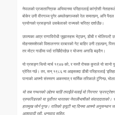
नेपालको प्रजातान्त्रिक अभियानमा परिहारलाई कांग्रेसी नेताहरूले 
बोकेर उनी वीरगञ्ज पुगेर अमलेखगञ्जको रेल समात्छन्, अनि पैदल चि
प्रयोगको प्रसङ्गले उसबेलाको राज्यको चरित्र दर्शाउँछ।
उपत्यका आएर राणाविरोधी जुझारुहरू भेट्छन्, डीबी र भोलिपल्टै उ
मोहनशमशेरको विशालनगर दरबारको गेट बाहिर उनी टहल्छन्, पिस्तो
तर मोटर गाडीमा पर्दा राखिँदोरहेछ र योजना अगाडि बढ्दैन।
यो प्रसङ्ग थियो मार्च १९४७ को, र यस्तै रोचक कुराले यो सानो प
प्रेरित गर्छ। तर, सन् १९८६ मा आइसक्दा डीबी परिहारलाई ‘इति
पानाको आफ्नो संस्मरण अकस्मात् र मार्मिक तरिकाले टुंगिन्छ, भोला 
यो सब गन्थनको उद्देश्य चाहिं तपाईंले मलाई यो निरन्तर ‘फ्रस्ट्र
प्रुफरिडरको या पूर्वोत्तर भारतका नेपालीभाषीको संवाददाताको। 
हातमुख जोर्न पुग्छ। रातिको ड्यूटी भए दिनमा आफ्नो अनुसन्धान जार
आशावादी रही, धन्यवाद सहित,