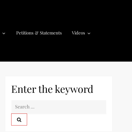
Petitions & Statements
Videos
Enter the keyword
S
e
a
r