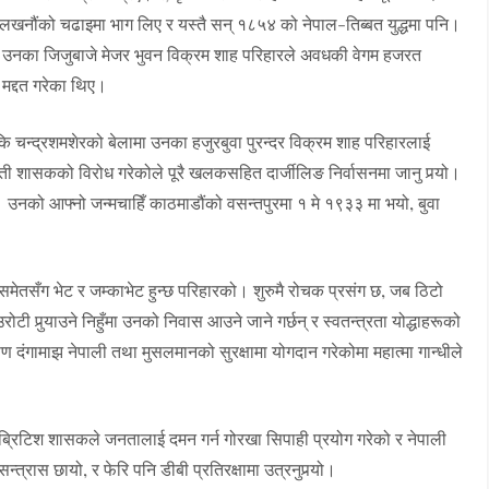
सँग लखनौंको चढाइमा भाग लिए र यस्तै सन् १८५४ को नेपाल-तिब्बत युद्धमा पनि।
्, उनका जिजुबाजे मेजर भुवन विक्रम शाह परिहारले अवधकी वेगम हजरत
 मद्दत गरेका थिए।
कि चन्द्रशमशेरको बेलामा उनका हजुरबुवा पुरन्दर विक्रम शाह परिहारलाई
ती शासकको विरोध गरेकोले पूरै खलकसहित दार्जीलिङ निर्वासनमा जानु पर्‍यो।
उनको आफ्नो जन्मचाहिँ काठमाडौंको वसन्तपुरमा १ मे १९३३ मा भयो, बुवा
मेतसँग भेट र जम्काभेट हुन्छ परिहारको। शुरुमै रोचक प्रसंग छ, जब ठिटो
पुर्‍याउने निहुँमा उनको निवास आउने जाने गर्छन् र स्वतन्त्रता योद्धाहरूको
ण दंगामाझ नेपाली तथा मुसलमानको सुरक्षामा योगदान गरेकोमा महात्मा गान्धीले
ीले ब्रिटिश शासकले जनतालाई दमन गर्न गोरखा सिपाही प्रयोग गरेको र नेपाली
्त्रास छायो, र फेरि पनि डीबी प्रतिरक्षामा उत्रनुपर्‍यो।