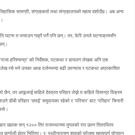
 ऐतिहासिक सामग्री, संग्रहकर्ता तथा संग्रहालयको महत्व दर्शाउँछ। अब अन्य
छ।
ि घटना त पत्याउन गाह्रै पर्ने पनि छन्। तर, फेरि उनले घटनाक्रमसँग
 छन्।
 ‘राजा हरिश्चन्द्र’ को निर्देशक, पटकथा र डायलग लेखक अनि एक
 लेख रचे भने उनका आधा दर्जनभन्दा बढी उपन्यास र पटकथा अप्रकाशित
एको छैन, तर आफूलाई कहिले देवव्रत परिहार लेख्ने त कहिले दिव्यन्द्र विक्रम
ाउने डीबी परिहार ‘दमाई’ समुदायका रहेको र ‘परियार’ बाट ‘परिहार’ चिनारी
ियो।
रिहार खलक सन् १२०० तिर राजस्थानमा मुगलको राप छल्न तितरवितर
वज कर्णाली क्षेत्र भित्रिए। र, पृथ्वीनारायण शाहको फौजमा महत्वपूर्ण योगदान