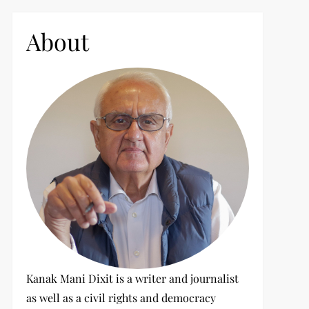
c
h
About
f
o
r
:
Kanak Mani Dixit is a writer and journalist
as well as a civil rights and democracy