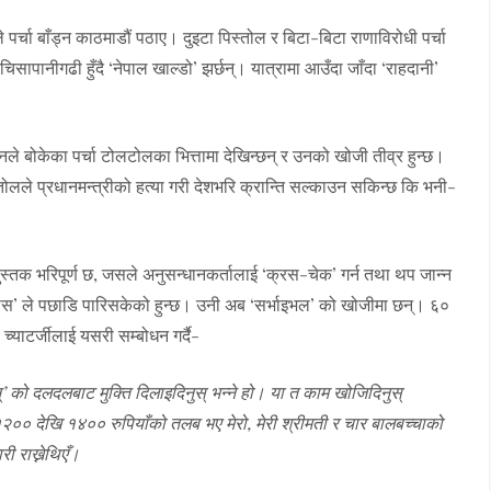
पर्चा बाँड्न काठमाडौं पठाए। दुइटा पिस्तोल र बिटा-बिटा राणाविरोधी पर्चा
सापानीगढी हुँदै ‘नेपाल खाल्डो’ झर्छन्। यात्रामा आउँदा जाँदा ‘राहदानी’
नले बोकेका पर्चा टोलटोलका भित्तामा देखिन्छन् र उनको खोजी तीव्र हुन्छ।
लले प्रधानमन्त्रीको हत्या गरी देशभरि क्रान्ति सल्काउन सकिन्छ कि भनी-
ुस्तक भरिपूर्ण छ, जसले अनुसन्धानकर्तालाई ‘क्रस-चेक’ गर्न तथा थप जान्न
हास’ ले पछाडि पारिसकेको हुन्छ। उनी अब ‘सर्भाइभल’ को खोजीमा छन्। ६०
च्याटर्जीलाई यसरी सम्बोधन गर्दै-
ेशन्’ को दलदलबाट मुक्ति दिलाइदिनुस् भन्ने हो। या त काम खोजिदिनुस्
१२०० देखि १४०० रुपियाँको तलब भए मेरो, मेरी श्रीमती र चार बालबच्चाको
ी राख्नेथिएँ।