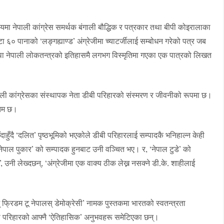
लयमा नेपाली कांग्रेस समर्थक बंगाली बौद्धिक र पत्रकार तथा बीपी कोइरालाका
 ६० पानाको ‘लङ्गह्याण्ड’ अंग्रेजीमा च्याटर्जीलाई सम्बोधन गरेको पत्र जब
 तथा नेपाली लोकतन्त्रको इतिहासमै लगभग विस्मृतिमा गएका एक पात्रको लिखत
ाली कांग्रेसका संस्थापक नेता डीबी परिहारको संस्मरण र जीवनीको रूपमा छ।
चतम छ।
ुँदाहुँदै ‘दलित’ पृष्ठभूमिको भएकोले डीबी परिहारलाई सम्पादकै भनिहाल्न केही
ेपाल पुकार’ को सम्पादक हुनबाट उनी वञ्चित भए। र, ‘नेपाल टुडे’ को
नी लेख्दछन्, ‘अंग्रेजीमा एक वाक्य ठीक लेख्न नसक्ने डी.के. शाहीलाई
 फ्रिडम टू नेपालस् डेमोक्रेसी’ नामक पुस्तकमा भारतको स्वतन्त्रता
था परिहारको आफ्नै ‘ऐतिहासिक’ अनुभवहरू समेटिएका छन्।