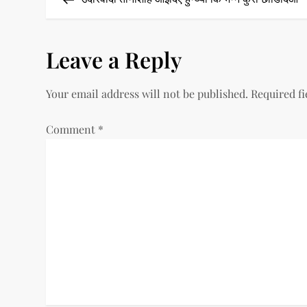
o
s
Leave a Reply
t
Your email address will not be published.
Required f
n
a
Comment
*
v
i
g
a
t