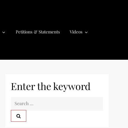
Petitions & Statements
Videos
Enter the keyword
S
e
a
r