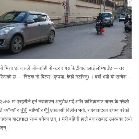
ंलो भित्ता छ, जसले जो–कोही पोस्टर र ग्राफिटीवालालाई लोभ्याउँछ — तर
ा लेखिएको छ — ‘स्टिक नो बिल्स्’ (कृपया, केही नटाँस्नु) । वर्षौं भयो यो सन्देश —
 २०७४ मा प्रहरीले हर्न नबजाउन अनुरोध गर्दै अलि कडिकडाउ मात्र के गरेको
ँच्याँ र चुँचुँ, प्याँप्याँ र पुँपुँ एक्कासी विलीन भयो, र अपवादका रुपमा परेको
ाँ । शहरका बाटाघाटा सभ्य बनेका छन् । मेरी बहिनी हालै बनारसबाट उपत्यका (त्यो
िइन् ।