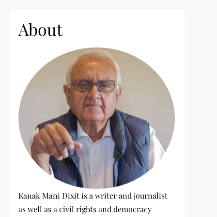
c
h
About
f
o
r
:
Kanak Mani Dixit is a writer and journalist
as well as a civil rights and democracy