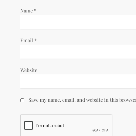
i
Name
*
o
n
Email
*
Website
Save my name, email, and website in this browse