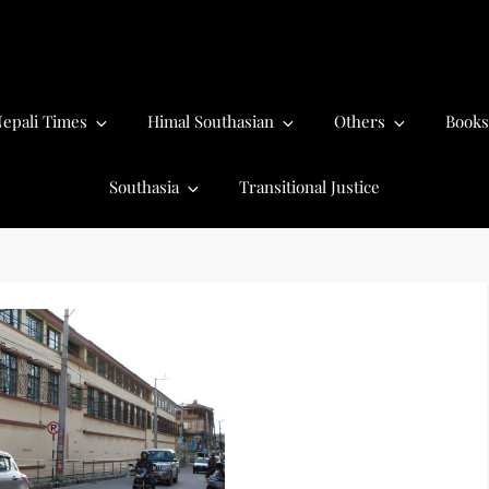
epali Times
Himal Southasian
Others
Books
Southasia
Transitional Justice