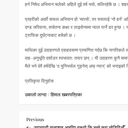
हर्न निषेध अभियान चलेको अहिले दुई वर्ष भयो, चलिरहेकै छ । शहर
प्रहरीको अर्को सफल अभियान हो ‘मापसे’, तर यसलाई ‘नो हर्न’ अभ
दण्ड जरिवाना, सचेतना कक्षा र लाइसेन्समा प्वाल पार्ने डर हुन्छ
ट्राफिक दुर्घटनाबाट बचेको छ ।
माथिका दुई उदाहरणले एकहदसम्म प्रमाणित गर्दछ कि नागरिकले सरक
सह–अनुभूति दर्शाउन स्वभावतः तयार छन् । यी उदाहरण कुनै सम
मैले भने धेरै वर्षदेखि ‘द युनिभर्सल गुड्नेस् अफ् म्यान्’ को भनाइक
प्रतिकृया दिनुहोस
उकालो लाग्दा
/
हिमाल खबरपत्रिका
P
Previous
Previous
Post
उदारवादी तानाशाह आइदिए हुन्थ्यो कि भन्ने कुरा छोडिदिऔँ