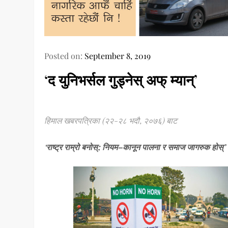
Posted on:
September 8, 2019
‘द युनिभर्सल गुड्नेस् अफ् म्यान्’
हिमाल खबरपत्रिका (२२-२८ भदौ, २०७६) बाट
‘राष्ट्र राम्रो बनोस्; नियम–कानून पालना र समाज जागरुक होस्’ भ