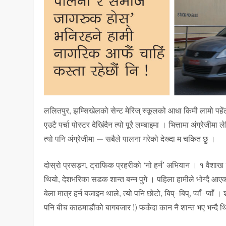
ललितपुर, झम्सिखेलको सेन्ट मेरिज् स्कूलको आधा किमी लामो पहे
एउटै पर्चा पोस्टर देखिंदैन त्यो पूरै लम्बाइमा । भित्तामा अंग्रेजीम
त्यो पनि अंग्रेजीमा — सबैले पालना गरेको देख्दा म चकित छु ।
दोस्रो प्रसङ्ग, ट्राफिक प्रहरीको ‘नो हर्न’ अभियान । १ वैशाख
थियो, देशभरिका सडक शान्त बन्न पुगे । पहिला हामीले भोग्दै आएको च्या
बेला मात्र हर्न बजाइन थाले, त्यो पनि छोटो, बिप्–बिप्, प्वाँ–प्व
पनि बीच काठमाडौंको बागबजार !) फर्कंदा कान नै शान्त भए भन्दै थ