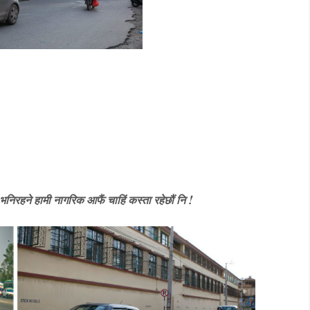
निरहने हामी नागरिक आफैं चाहिं कस्ता रहेछौं नि !