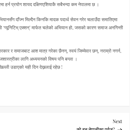
मा हर्न प्रयोग शायद दक्षिणएशियाकै सबैभन्दा कम नेपालमा छ ।
ियानसँग दाँज्न मिल्दैन किनकि मादक पदार्थ सेवन गरेर चलाउँदा समातिएमा
 । यो ‘प्यूनिटिभ् एक्शन्’ मार्फत चलेको अभियान हो, जसको कारण समाज अनगिन्ती
ार र समाजबाट आश मात्र गरेका छैनन्, स्वयं जिम्मेवार छन्, नराम्रो नगर्न,
ाजशास्त्रीका लागि अध्ययनको विषय पनि बन्ला ।
ो खिल्ली उडाएको यही दिन देख्नलाई रहेछ !
Nex
Next
Pos
काे हुन् नेपालीका पूर्वज?