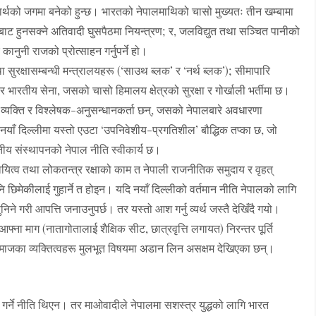
-स्वार्थको जगमा बनेको हुन्छ। भारतको नेपालमाथिको चासो मुख्यतः तीन खम्बामा
बाट हुनसक्ने अतिवादी घुसपैठमा नियन्त्रण; र, जलविद्युत तथा सञ्चित पानीको
कानुनी राजको प्रोत्साहन गर्नुपर्ने हो।
 सुरक्षासम्बन्धी मन्त्रालयहरू (‘साउथ ब्लक’ र ‘नर्थ ब्लक’); सीमापारि
 भारतीय सेना, जसको चासो हिमालय क्षेत्रको सुरक्षा र गोर्खाली भर्तीमा छ।
क व्यक्ति र विश्लेषक-अनुसन्धानकर्ता छन्, जसको नेपालबारे अवधारणा
 नयाँ दिल्लीमा यस्तो एउटा ‘उपनिवेशीय-प्रगतिशील’ बौद्धिक तप्का छ, जो
तीय संस्थापनको नेपाल नीति स्वीकार्य छ।
ायित्व तथा लोकतन्त्र रक्षाको काम त नेपाली राजनीतिक समुदाय र वृहत्
ि छिमेकीलाई गुहार्ने त होइन। यदि नयाँ दिल्लीको वर्तमान नीति नेपालको लागि
िने गरी आपत्ति जनाउनुपर्छ। तर यस्तो आश गर्नु व्यर्थ जस्तै देखिँदै गयो।
ना माग (नातागोतालाई शैक्षिक सीट, छात्रवृत्ति लगायत) निरन्तर पूर्ति
माजका व्यक्तित्वहरू मुलभूत विषयमा अडान लिन असक्षम देखिएका छन्।
 गर्ने नीति थिएन। तर माओवादीले नेपालमा सशस्त्र युद्धको लागि भारत