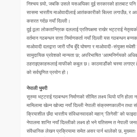
निश्चय गर्‍यो, जबकि उसले यसअघिका दुई सरकारको हातबाट पनि त्य
सासमा भारतीय माओवादीलाई आतंककारीको बिल्ला लगाउँछ, र अर्को
कसरत गर्दछ नयाँ दिल्ली।
दुई ठूला लोकतान्त्रिक दललाई प्रतिपक्षमा राखेर भट्टराई नेतृत्वक
वर्तमान गठबन्धन सत्ता निर्माणकर्ता नयाँ दिल्ली यस गठबन्धन बन्न
माओवादी दलद्वारा जारी पाँच बुँदे घोषणा र माओवादी-संयुक्त मधेशी
सामुदायिक प्रवेशको मान्यता छ; अपरिभाषित ‘आत्मनिर्णयको अधिका
ठहराइएकाहरूलाई माफीको कबुल छ। काठमाडौंको चस्मा लगाएर हेर्न
को सर्वघृणित प्रयोग हो।
नेपाली भुमरी
सुरुमा भट्टराई गठबन्धन निर्माणको सीमित लक्ष्य थियो पनि होला न
मामिलामा खेल्न खोज्दा नयाँ दिल्ली नेपाली संक्रमणकालीन तथा स
क्रियाशील छँदा भारतीय संविधानवादको महान् ‘लिगेसी’ को फाइदा
नेपालमा शान्ति नयाँ दिल्लीको लक्ष्य हो भने यतिसम्म त नेपाली 
संवैधानिक लेखन प्रक्रियामा समेत असर पार्न थालेको छ, मुख्यतः 