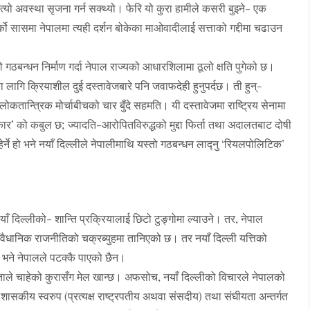
ो अवस्था सृजना गर्न सक्थ्यो। फेरि यो कुरा हामीले कसरी बुझ्ने- एक
 सासमा नेपालमा त्यही दर्शन बोकेका माओवादीलाई सत्ताको गद्दीमा चढाउन
ो गठबन्धन निर्माण गर्दा नेपाल राज्यको आधारशिलामा ठूलो क्षति पुगेको छ।
का लागि क्रियाशील दुई दस्तावेजबारे पनि जवाफदेही हुनुपर्दछ। ती हुन्-
 लोकतान्त्रिक मोर्चाबीचको चार बुँदे सहमति। यी दस्तावेजमा राष्ट्रिय सेनामा
र’ को कबुल छ; ज्यादति-आरोपितविरुद्धको मुद्दा फिर्ता तथा अदालतबाट दोषी
े हो भने नयाँ दिल्लीले नेपालीमाथि यस्तो गठबन्धन लाद्नु ‘रियलपोलिटिक’
याँ दिल्लीको- शान्ति प्रक्रियालाई छिटो टुङ्गोमा ल्याउने। तर, नेपाल
ंवैधानिक राजनीतिको चक्रब्युहमा तानिएको छ। तर नयाँ दिल्ली यत्तिको
 भने नेपालले पटक्कै पाएको छैन।
जनताले चाहेको कुरासँग मेल खान्छ। अफसोच, नयाँ दिल्लीको विचारले नेपालको
शासकीय स्वरुप (प्रत्यक्ष राष्ट्रपतीय अथवा संसदीय) तथा संघीयता अन्तर्गत