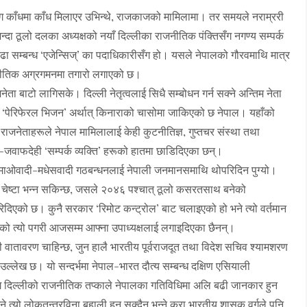
्वसँग काँधमा काँध मिलाएर उभिन्थे, राजकाजको मामिलामा। तर समयले नराम्ररी
्दा ठूलो दलका अध्यक्षको नयाँ दिल्लीका राजनीतिक पंक्तिसँग नगण्य सम्पर्क
ा सम्बन्ध ‘एजेन्सिज्’ का पदाधिकारीसँग हो। यसले नेपालको गौरवमाथि मात्र
जनीतिक अग्रगमनमा तगारो लगाएको छ।
नेता बाटो लागिसके। दिल्ली नेतृत्वलाई सिधै सम्बोधन गर्न सक्ने अन्तिम नेता
 ‘पेरिफेरल भिजन’ अर्थात् किनाराको चासोमा जाकिएको छ नेपाल। यहाँको
ाजनेताहरूले नेपाल मामिलालाई केही कुटनीतिज्ञ, गुप्तचर संस्था तथा
-जवाफदेही ‘सम्पर्क व्यक्ति’ हरूको हातमा छाडिदिएका छन्।
को माओवादी-मधेसवादी गठबन्धनलाई नेपाली जनमानसमाथि थोपरिदिन पुग्यो।
चेष्टा भन्न सकिन्छ, जसले २०४६ पश्चात् ठूलो कसरतसाथ बनेको
ारिदिएको छ। कुनै सरकार ‘रिमोट कन्ट्रोल’ बाट चलाइएको हो भने त्यो वर्तमान
ारको त्यो पगरी आजसम्म आफ्ना उपाध्यक्षलाई लगाइदिएका छैनन्।
ी वातावरण चाहिन्छ, जुन हालै भारतीय पूर्वराजदूत तथा विदेश सचिव श्यामशरण
्लेख छ। यो सन्दर्भमा नेपाल-भारत दौत्य सम्बन्ध दक्षिण एसियाली
गि दिल्लीको राजनीतिक तप्काले नेपालका गतिविधिमा अलि बढी जानकार हुन
 त्यो लोकतन्त्रविना बहाली हुन सक्दैन भन्ने कुरा भारतीय शासक वर्गले पनि