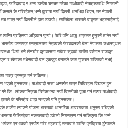
इडा, फरिदावाद र अन्य ठाउँमा घरजम गरेका माओवादी नेताहरूमाथि निगरानी
 कसले के गरिरहेछन् भन्ने कुरामा नयाँ दिल्ली अनभिज्ञ थिएन, तर नेपाली
ब मात्र नयाँ दिल्लीले हात उठायो। त्यतिबेला भारतले बाबुराम भट्टराईलाई
ान्ति प्रक्रिया अड्किन पुग्यो। फेरि पनि आफू अग्रसर हुनुपर्ने ठानेर नयाँ
 भारतीय परराष्ट्र मन्त्रालयमा नेतृत्वको फेरबदलको बेला नेपालमा उथलपुथल
अवस्था थियो भने लैनचौर दूतावासमा राकेश सुदको ठाउँमा वर्तमान राजदूत
ङ्ग र खेमाका मधेसवादी दल एकजुट बनाउने काम गुप्तचर शक्तिको नभई
 मात्र प्रस्तुत गर्न सकिन्छ।
ाण भएको हुनसक्छ। माओवादी सत्ता अन्तर्गत मात्र शिविरहरू विघटन हुन
र गरे कि- लोकतान्त्रिक छिमेकभन्दा नयाँ दिल्लीको पूजा गर्न तत्पर माओवादी
ायाँ हातले के गरिरहेछ थाहा नभएको पनि हुनसक्छ।
एकै ठाउँमा ल्याउने योजना भारतको आन्तरिक आवश्यकता अनुरुप रचिएको
 भारतमा फैलिरहेका नक्सलवादी डढेलो नियन्त्रण गर्न सकिएला कि भन्ने
भयंकर प्रभावको प्रयोग गरेर भट्टराई सत्ताबाटै शान्ति प्रक्रिया टुंग्याउने