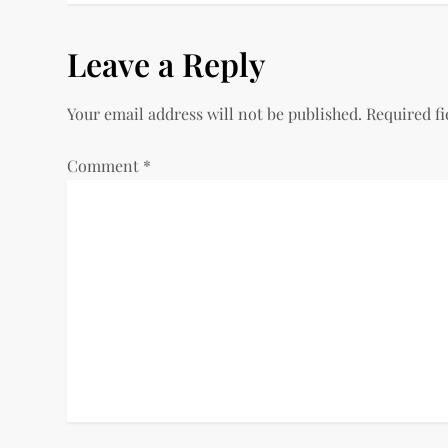
s
Leave a Reply
t
Your email address will not be published.
Required f
n
a
Comment
*
v
i
g
a
t
i