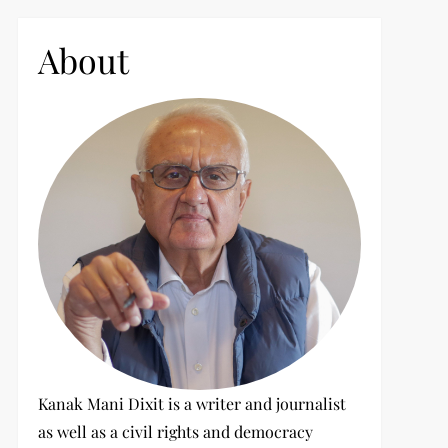
c
h
About
f
o
r
:
Kanak Mani Dixit is a writer and journalist
as well as a civil rights and democracy