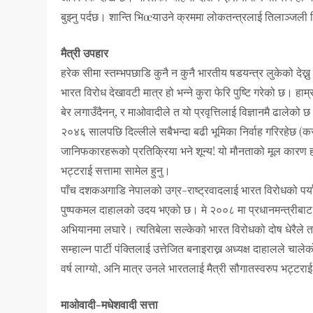
बुझ्नु पर्दछ। शान्ति भिœयाउने क्रममा लोकतन्त्रलाई तिलाञ्जली दि
मैत्री उपहार
हरेक सीमा स्तम्भपछाडि कुनै न कुनै भारतीय षडयन्त्र लुकेको देख्
भारत विरोध देखावटी मात्र हो भन्ने कुरा फेरि पुष्टि गरेको छ। हाम
बेर लगाउँदैनन्, र माओवादीले त यो प्रवृत्तिलाई विज्ञानमै ढाल
२०४६ सालपछि दिल्लीले सबैभन्दा बढी भूमिका निर्वाह गरिरहेछ (कसै
जानिफकारहरूको प्रतिक्रिया भने शून्य! यो मौनताको मूल कारण ह
भट्टराई सत्तामा सामेल हुनु।
पाँच दशकअगाडि नेपालको उग्र-राष्ट्रवादलाई भारत विरोधको पर्या
पुष्पकमल दाहालको उदय भएको छ। मे २००८ मा प्रधानमन्त्रीबाट र
अभियानमा लघारे। त्यतिबेला सल्केको भारत विरोधको दोष धेरैले
सम्हाल्न पार्टी पंक्तिलाई उत्तेजित बनाइराख्न अध्यक्ष दाहालले चा
वर्ष लाग्यो, अनि मात्र उनले भारतलाई मैत्री सौगातस्वरुप भट्टराई 
माओवादी-मधेशवादी सत्ता