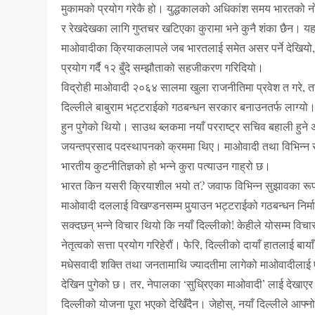
मुकामको प्रयोग गरेकै हो। युद्धकालको अधिकांश समय भारतको नो
र रेखदेखका लागि गुप्तचर खटिएका कुरामा भने कुनै शंका छैन। यहाँ
माओवादीका क्रियाकलापले जब भारतलाई समेत असर पर्ने देखियो, त
प्रयोग गर्दै १२ बुँदे सम्झौताको सहजीकरण गरिदियो।
विद्रोही माओवादी २०६४ सालमा खुला राजनीतिमा प्रवेश त गरे, तर श
दिल्लीले बाबुराम भट्टराईको गठबन्धन सरकार बनाउनतर्फ लाग्यो।
हुन पुगेको थियो। साउथ ब्लकमा नयाँ परराष्ट्र सचिव बहाली हुने 
जयन्तप्रसाद पदस्थापनको क्रममा थिए। माओवादी तथा विभिन्न र
भारतीय कुटनीतिज्ञको हो भन्ने कुरा पत्याउन गाह्रो छ।
भारत किन यसरी क्रियाशील भयो त? जवाफ विभिन्न सुझावका रूपमा
माओवादी दललाई विखण्डनसम्म पुर्‍याउन भट्टराईको गठबन्धन निर्म
सक्दछन् भन्ने विचार थियो कि नयाँ दिल्लीको! केहीले योसम्म विचा
नेतृत्वको सत्ता प्रयोग गरिहेरौं। फेरि, दिल्लीको दायाँ हातलाई ब
मधेसवादी शक्ति तथा जनतामाथि ज्यादतीमा लागेको माओवादीलाई 
देखिन पुगेको छ। तर, नेपालका ‘सुधि्रएका माओवादी’ लाई देखाएर
दिल्लीको योजना पूरा भएको देखिँदैन। जेहोस्, नयाँ दिल्लीले आफ्नो 