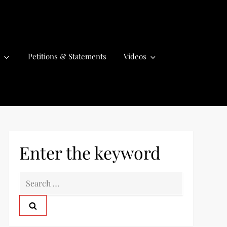
Petitions & Statements
Videos
Enter the keyword
S
e
a
r