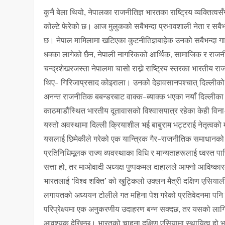
कुनै बेला थियो, नेपालका राजनीतिज्ञ भारतका राष्ट्रिय व्यक्तित
कोल्टे फेरेको छ। आज मुलुकको सबैभन्दा प्रभावशाली नेता र सबैभन
छ। नेपाल मामिलामा खटिएका कुटनीतिज्ञबाहेक उनको सबैभन्दा गाढ
धक्का लागेको छैन, नेपाली नागरिकको आर्थिक, सामाजिक र रा
चन्द्रशेखरजस्ता नेपालमा चासो राख्ने राष्ट्रिय स्तरका भारतीय राज
थिए- गिरिजाप्रसाद कोइराला। उनको देहावसानपश्चात् दिल्लीको
अनन्त राजनीतिक बबन्डरबाट वाक्क-ब्याक्क भएका नयाँ दिल्लीका र
काठमाडौंस्थित भारतीय दूतावासको विश्वासपात्र रहेका केही विना
यस्तो अवस्थामा दिल्ली क्रियाशील भई बाबुराम भट्टराई नेतृत्व
यसलाई छिमेकीले गरेको एक यान्त्रिक गैर-राजनीतिक समाधानको 
प्रतिनिधिमूलक राज्य व्यवस्थाका विधि र मान्यताहरूलाई ध्वस्त प
सत्ता हो, तर माओवादी अध्यक्ष पुष्पकमल दाहालले आफ्नो आविष्क
भारतलाई ‘विश्व शक्ति’ को खुट्किलो उक्लन मैत्री दक्षिण एसियाल
लगायतको अध्ययन टोलीले गत महिना पेश गरेको प्रतिवेदनमा पनि उल
परिप्रेक्ष्यमा एक अनुकरणीय उदाहरण बन्न सक्दछ, तर यसको ला
आवश्यक देखिन्छ। भारतको चाहना दक्षिण एसियामा स्थायित्व हो भने