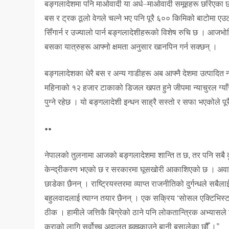
बङ्गलादेशमा पनि माओवादी या अर्ध–माओवादी समूहहरू छरिएका छन
बस र ट्रक ठूलो वेगले चल्ने भए पनि पूरै ६०० किमिको बाटोमा एउट
सिँगार्न र उज्यालो पार्न बङ्गलादेशीहरूको विशेष रुचि छ । आजभो
बसका यात्रुहरू आफ्नो क्षमता अनुसार खानपिन गर्न सक्छन् ।
बङ्गलादेशका धेरै बस र अन्य गाडीहरू अब आफ्नै देशमा उत्पादित 
महिनाको १२ हजार टाकाको डिजल खपत हुने जीपमा न्याचुरल ग्याँ
पुग्ने रहेछ । यो बङ्गलादेशी इन्धन साह्रै सस्तो र सफा भएकोले प
••
नेपालको तुलनामा आजको बङ्गलादेशमा शान्ति त छ, तर पनि सबै क
केन्द्रीकरण भएको छ र सरकारमा घूसखोरी आकाशिएको छ । अवामी ल
छाडेका छैनन् । राष्ट्रियस्तरमा व्याप्त राजनीतिको दुर्गन्धले सबैलाई
बहुलवादलाई त्याग्न तयार छैनन् । एक सक्रिय ‘सोसल एक्टिभिस्
ठीक । हामीले जत्तिकै बिग्रेको ठाने पनि लोकतान्त्रिक अभ्यासल
कुराको लागि सर्वोच्च अदालत झ्क्झ्काउने बानी बसालेका छौँ ।”