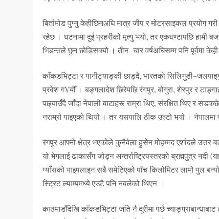
बिर्तामोड पुग्नु केहीछिनअघि मात्र जीप र मोटरसाइकल प्रयोग गर
रहेछ । घटनामा दुई प्रहरीको मृत्यु भयो, तर एकघण्टापछि हामी ब
भिडन्तले छुन छोडिसक्यो । तीन–चार वर्षअघिसम्म पनि पूर्वमा केही ह
काँकडभिट्टा र पानीट्याङ्की छाड्दै, भारतको सिलिगुडी–जलपाइगुडी क्
प्रवेश ग¥यौँ । बङ्गलादेश छिरेपछि रंगपुर, बोगुरा, शेरपुर र टाङ्ग
पछ्याउँदै जाँदा नेपाली बाटाहरू राम्रा थिए, संरक्षित थिए र सड
नराम्रो पाइएको थियो । तर यसपालि ठीक उल्टो भयो । नेपालमा पो 
रंगपुर आफ्नो क्षेत्र भएकोले कुनैबेला हुसेन मोहम्मद एर्शादले उत्त
यो भेगलाई ढाकासँग जोड्न अन्तर्राष्ट्रियस्तरको ब्रह्मपुत्र नदी 
ग्याँसको पाइपलाइन सबै समेटिएको पाँच किलोमिटर लामो पुल बन्यो । 
स्ट्रिट ल्याम्पमध्ये एउटै पनि नबलेको थिएन ।
काठमाडौँदेखि काँकडभिट्टा जति नै दूरीमा पर्छ च्याङ्ग्राबान्धाबा