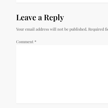
o
s
Leave a Reply
t
Your email address will not be published.
Required f
n
a
Comment
*
v
i
g
a
t
i