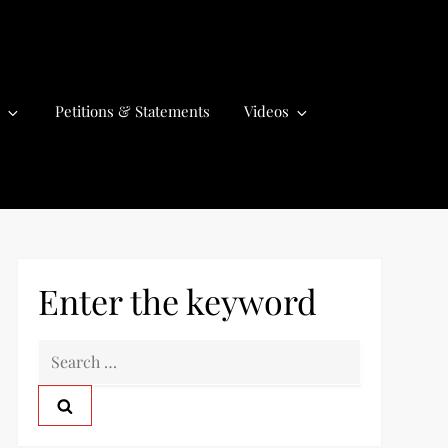
Petitions & Statements
Videos
Enter the keyword
S
e
a
r