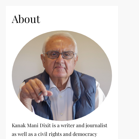
c
h
About
f
o
r
:
Kanak Mani Dixit is a writer and journalist
as well as a civil rights and democracy