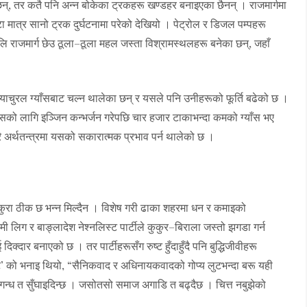
्, तर कतै पनि अन्न बोकेका ट्रकहरू खण्डहर बनाइएका छैनन् । राजमार्गमा
ा मात्र सानो ट्रक दुर्घटनामा परेको देखियो । पेट्रोल र डिजल पम्पहरू
लि राजमार्ग छेउ ठूला–ठूला महल जस्ता विश्रामस्थलहरू बनेका छन्, जहाँ
न्याचुरल ग्याँसबाट चल्न थालेका छन् र यसले पनि उनीहरूको फूर्ति बढेको छ ।
सको लागि इञ्जिन कन्भर्जन गरेपछि चार हजार टाकाभन्दा कमको ग्याँस भए
ूरै अर्थतन्त्रमा यसको सकारात्मक प्रभाव पर्न थालेको छ ।
ुरा ठीक छ भन्न मिल्दैन । विशेष गरी ढाका शहरमा धन र कमाइको
िग र बाङ्लादेश नेश्नलिस्ट पार्टीले कुकुर–बिराला जस्तो झगडा गर्न
 दिक्दार बनाएको छ । तर पार्टीहरूसँग रुष्ट हुँदाहुँदै पनि बुद्धिजीवीहरू
ट’ को भनाइ थियो, “सैनिकवाद र अधिनायकवादको गोप्य लुटभन्दा बरू यही
े गन्ध त सुँघाइदिन्छ । जसोतसो समाज अगाडि त बढ्दैछ । चित्त नबुझेको