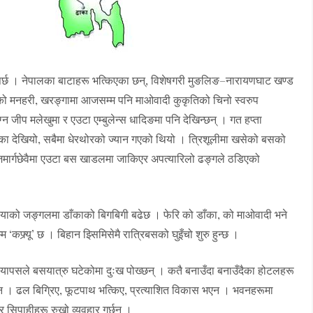
ुपर्छ । नेपालका बाटाहरू भत्किएका छन्, विशेषगरी मुङलिङ–नारायणघाट खण्ड
ौँडाको मनहरी, खरङ्गामा आजसम्म पनि माओवादी कुकृतिको चिनो स्वरुप
 जीप मलेखुमा र एउटा एम्बुलेन्स धादिङमा पनि देखिन्छन् । गत हप्ता
भएका देखियो, सबैमा धेरथोरको ज्यान गएको थियो । त्रिशूलीमा खसेको बसको
जमार्गछेवैमा एउटा बस खाडलमा जाकिएर अपत्यारिलो ढङ्गले ठडिएको
ैयाको जङ्गलमा डाँकाको बिगबिगी बढेछ । फेरि को डाँका, को माओवादी भने
कफ्र्यू’ छ । बिहान झ्सिमिसेमै रात्रिबसको घुइँचो शुरु हुन्छ ।
चियापसले बसयात्रु घटेकोमा दुःख पोख्छन् । कतै बनाउँदा बनाउँदैका होटलहरू
। ढल बिग्रिए, फूटपाथ भत्किए, प्रत्याशित विकास भएन । भवनहरूमा
र सिपाहीहरू रुखो व्यवहार गर्छन् ।