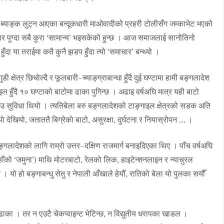
ी ब्याङ्क लुट्न आएका बन्दूकधारी माओवादीको प्रहरी टोलीसँग जम्काभेट भएको
जार पुग्दा सबै कुरा ‘सामान्य’ भइसकेको हुन्छ । आज समाजलाई सानोतिनो
ुँदा या तराईमा कतै कुनै झडप हुँदा त्यो ‘समाचार’ बन्थ्यो ।
षेत्र छिचोल्दै र फूलबारी–च्याङ्ग्राबान्धा हुँदै दुई घण्टामा हामी बङ्गलादेश
ाइल हुँदै १० घण्टाको बाटोमा ढाका पुगिन्छ । अढाइ वर्षअघि मात्र यही बाटो
कछेउ सुविधा थियो । त्यतिबेला बरु बङ्गलादेशको टाङ्गाइल क्षेत्रको सडक अति
देखियो, जताततै बिग्रेको बाटो, असुरक्षा, दुर्घटना र नियास्रोपन … ।
र बङ्गलादेशको लागि राम्रो उत्तर–दक्षिण राजमार्ग बनाइदिएका थिए । पाँच वर्षअघि
(यहाँको ‘जमुना’) माथि मोटरबाटो, रेलको लिक, हाइटेन्शनलाइन र न्याचुरल
यो हो बङ्गाबन्धु सेतु र नेपाली आँखाले हेर्यौँ, रातिको बेला यो पुलका सयौँ
ट ढाका । तर न एउटै चेकप्वाइन्ट भेटिन्छ, न विद्युतीय धरापका खाडल ।