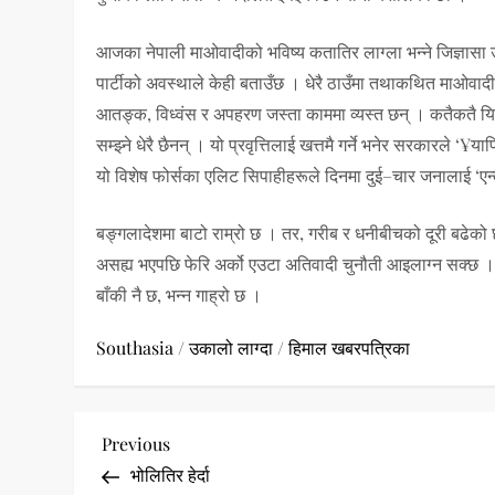
आजका नेपाली माओवादीको भविष्य कतातिर लाग्ला भन्ने जिज्ञासा
पार्टीको अवस्थाले केही बताउँछ । धेरै ठाउँमा तथाकथित माओवादी
आतङ्क, विध्वंस र अपहरण जस्ता काममा व्यस्त छन् । कतैकतै यिनीहर
सम्झ्ने धेरै छैनन् । यो प्रवृत्तिलाई खत्तमै गर्ने भनेर सरकारल
यो विशेष फोर्सका एलिट सिपाहीहरूले दिनमा दुई–चार जनालाई ‘एन्
बङ्गलादेशमा बाटो राम्रो छ । तर, गरीब र धनीबीचको दूरी बढेक
असह्य भएपछि फेरि अर्को एउटा अतिवादी चुनौती आइलाग्न सक्छ ।
बाँकी नै छ, भन्न गाह्रो छ ।
Southasia
/
उकालो लाग्दा
/
हिमाल खबरपत्रिका
P
Previous
Previous
Post
भोलितिर हेर्दा