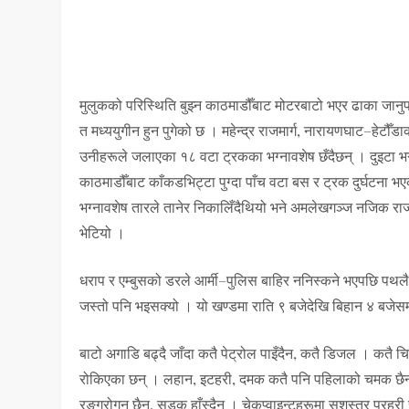
मुलुकको परिस्थिति बुझ्न काठमाडौँबाट मोटरबाटो भएर ढाका जान
त मध्ययुगीन हुन पुगेको छ । महेन्द्र राजमार्ग, नारायणघाट–हेट
उनीहरूले जलाएका १८ वटा ट्रकका भग्नावशेष छँदैछन् । दुइटा भग्न
काठमाडौँबाट काँकडभिट्टा पुग्दा पाँच वटा बस र ट्रक दुर्घटना 
भग्नावशेष तारले तानेर निकालिँदैथियो भने अमलेखगञ्ज नजिक रा
भेटियो ।
धराप र एम्बुसको डरले आर्मी–पुलिस बाहिर ननिस्कने भएपछि पथल
जस्तो पनि भइसक्यो । यो खण्डमा राति ९ बजेदेखि बिहान ४ बजेसम्म ‘
बाटो अगाडि बढ्दै जाँदा कतै पेट्रोल पाइँदैन, कतै डिजल । कतै 
रोकिएका छन् । लहान, इटहरी, दमक कतै पनि पहिलाको चमक छैन 
रङ्गरोगन छैन, सडक हाँस्दैन । चेकप्वाइन्टहरूमा सशस्त्र प्रहरी 