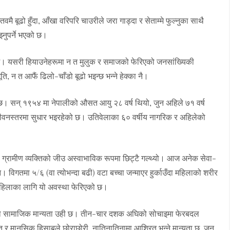
तवमै बूढो हुँदा, आँखा वरिपरि चाउरीले जरा गाड्दा र सेताम्मे फुल्नुका साथै
्नुपर्ने भएको छ।
ि छ। यसरी हियाउनेहरूमा न त मुलुक र समाजको फेरिएको जनसांख्यिकी
, न त आफैं ढिलो-चाँडो बूढो भइन्छ भन्ने हेक्का नै।
मी छ। सन् १९५४ मा नेपालीको औसत आयु २८ वर्ष थियो, जुन अहिले ७१ वर्ष
जीवनस्तरमा सुधार भइरहेको छ। उतिवेलाका ६० वर्षीय नागरिक र अहिलेको
ढ ग्रामीण व्यक्तिको जीउ अस्वाभाविक रूपमा छिट्टै गल्थ्यो। आज अनेक सेवा-
विगतमा ५/६ (वा त्योभन्दा बढी) वटा बच्चा जन्माएर हुर्काउँदा महिलाको शरीर
श महिलाका लागि यो अवस्था फेरिएको छ।
देखिको सामाजिक मान्यता उही छ। तीन-चार दशक अघिको सोचाइमा फेरबदल
्त र मानसिक हिसाबले छोराछोरी, नातिनातिनामा आश्रित भन्ने मान्यता छ, जुन