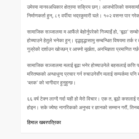
उमेरमा मानवअधिकार क्षेत्रमा सक्रिय छन्। आजभोलिको समसामयिक 
निर्माणकर्ता हुन्, ८९ वर्पीया भद्रकुमारी घले। १०२ वसन्त पार गर
सामाजिक सञ्जालमा म आफैंले बेहोर्नुपरेको गिज्याइँ हो, ‘बूढा’ सम्ब
होच्याउने हेतुले भनेका हुन्। वृद्धवृद्धासामु सम्बन्धित विषयमा तर्
गुज्रेको दर्शाउन खोज्छन् र आफ्नो मूर्खता, अनभिज्ञता प्रमाणित गर्
सामाजिक सञ्जालमा मलाई बूढा भनेर होच्याउनेले बहसलाई कत्ति पनि
मस्तिष्कको अन्धाधुन्द प्रचार गर्न रुचाउनेसँग मलाई सम्पर्कमा पन
‘ब्लक’ को भागीदार हुनुहुन्छ।
६६ वर्ष टेक्न लाग्दै गर्दा यही हो मेरो विचार। एक त, बूढो कसलाई र
होइन। सके ज्येष्ठ नागरिकको अनुभव र ज्ञानको सम्मान गरौं, ति
हिमाल खबरपत्रिका