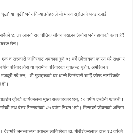
 ‘बूढा’ या ‘बूढी’ भनेर गिज्याउनेहरूले यो मानव स्रोतको भण्डारलाई
वास सबैको छ, तर आफ्नो राजनीतिक जीवन नखलबलियोस् भनेर हावाको बहाव हेर्दै
ति फरक छैन।
 एक त सरकारी जागिरबाट अवकाश हुने ५८ वर्षे उमेरहदका कारण धेरै सक्षम र
 वर्गीय परिवार होस् या ग्रामीण परिवारका युवाहरू; यूरोप, अमेरिका र
दूरी गर्दै छन्। ती युवाहरूको घर धान्ने जिम्मेवारी चाहिं ज्येष्ठ नागरिककै
ाण हो।
वाइडेन दुवैको कार्यकालमा मुख्य सल्लाहकार छन्, ८० वर्षीय एन्टोनी फाउची।
गरेकी रुथ बेडर गिन्सबर्गको ८७ वर्षमा निधन भयो। गिन्सबर्ग जीवनको अन्तिम
देशभरि जनस्वास्थ्य पुर्‍याउन लागिपरेका डा. गौरीशंकरलाल दास ९७ वर्षको