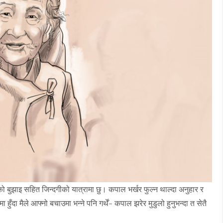
 बुझाइ सहित जिन्दगीको यात्रामा छु। कपाल भर्खर फुल्न थाल्दा अनुहार र
ुँदा मैले आफ्नो बचाउमा भन्ने पनि गर्थें- कपाल झरेर मुडुलो हुनुभन्दा त सेतै