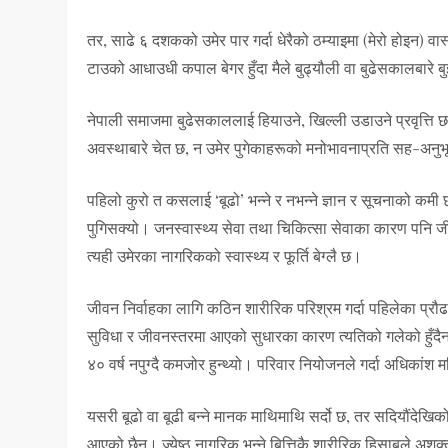
तर, साढे ६ दशकको उमेर पार गर्दा धेरैको ठम्याइमा (मेरो होइन) वास्
टाउको आधाउधी कपाल बेगर हुँदा मैले बुढ्यौली वा बुढेसकालबारे बुझ
नेपाली समाजमा बुढेसकाललाई हियाउने, खिल्ली उडाउने प्रवृत्त
अवस्थाबारे चेत छ, न उमेर पुगेकाहरूको मनोभावनाप्रति सह-अनुभूति
पहिलो कुरो त कसलाई ‘बूढो’ भन्ने र नभन्ने ज्ञान र सूचनाको क
पुगिसक्यो। जनस्वास्थ्य सेवा तथा चिकित्सा सेवाका कारण पनि 
त्यही उमेरका नागरिकको स्वास्थ्य र फूर्ति बेग्लै छ।
जीवन निर्वाहका लागि कठिन शारीरिक परिश्रम गर्दा पहिलेका प्रौ
सुविधा र जीवनस्तरमा आएको सुधारका कारण त्यतिको गलेको हुँदैन। 
४० वर्ष नपुग्दै कमजोर हुन्थ्यो। परिवार नियोजनले गर्दा अधिकां
यसरी बूढो वा बूढी बन्ने मानक माथिमाथि सर्दो छ, तर सदियौं
आएको छैन। ज्येष्ठ नागरिक भन्ने बित्तिकै शारीरिक हिसाबले अशक