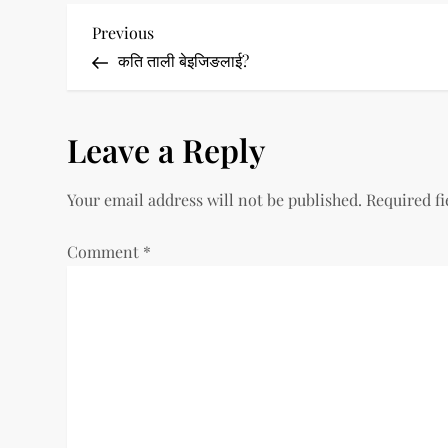
P
Previous
Previous
Post
कति ताली बेइजिङलाई?
o
s
Leave a Reply
t
Your email address will not be published.
Required f
n
a
Comment
*
v
i
g
a