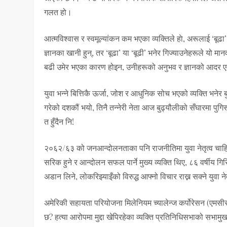
गलत हो।
आत्मविश्वास र स्वमूल्यांकन कम भएका व्यक्तिले हाे, अरूलाई ‘बूढा’
ज्ञानका खानी हुन्, तर ‘बूढा’ या ‘बूढी’ भनेर गिज्याउनेहरूले यो म
बढी उमेर भएका कारण होइन, उनीहरूको अनुभव र ज्ञानको आदर एवं 
युवा भन्ने बित्तिकै ऊर्जा, जोश र आधुनिक सोच भएको व्यक्ति भनेर
गरेको दशकौं भयो, तिनै तन्नेरी नेता आज बुढ्यौलीको सँघारमा पुगि
त हुँदैन नि!
२०६२/६३ को जनआन्दोलनताका पनि राजनीतिमा युवा नेतृत्व चाहि
सरिक हुने र आन्दोलन सफल पार्ने मुख्य व्यक्ति थिए, ८६ वर्षीय
अडान लिने, लोकरिझ्याइँको विरुद्ध आफ्नो विचार राख्न सक्ने युवा 
अमेरिकी सहायता परियोजना मिलेनियम च्यालेन्ज कर्पोरेसन (एमसीसी)
छ? हत्या आरोपमा मुद्दा खेपिरहेका व्यक्ति प्रतिनिधिसभाको सभामुख 