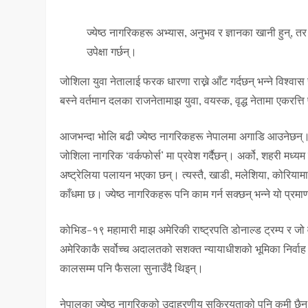
ज्येष्ठ नागरिकहरू अभ्यास, अनुभव र ज्ञानका खानी हुन्, तर
उपेक्षा गर्छन्।
जोशिला युवा नेतालाई फरक धारणा राख्ने आँट गर्दछन् भन्ने विश्
बस्ने वर्तमान दलका राजनेतामाझ युवा, वयस्क, वृद्ध नेतामा एकरत्
आजभन्दा भोलि बढी ज्येष्ठ नागरिकहरू नेपालमा अगाडि आउनेछन्।
जोशिला नागरिक ‘वर्कफोर्स’ मा प्रवेश गर्दैछन्। अर्को, शहरी मध्यम
अष्ट्रेलिया पलायन भएका छन्। त्यस्तै, खाडी, मलेशिया, कोरियामा मज
काँधमा छ। ज्येष्ठ नागरिकहरू पनि काम गर्न सक्छन् भन्ने यो प्रम
कोभिड-१९ महामारी माझ अमेरिकी राष्ट्रपति डोनाल्ड ट्रम्प र जो 
अमेरिकाकै सर्वोच्च अदालतको सशक्त न्यायाधीशको भूमिका निर्वाह 
कालसम्म पनि फैसला सुनाउँदै थिइन्।
नेपालका ज्येष्ठ नागरिकको उदाहरणीय सक्रियताको पनि कमी छैन। 