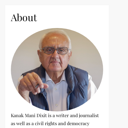
c
h
About
f
o
r
:
Kanak Mani Dixit is a writer and journalist
as well as a civil rights and democracy