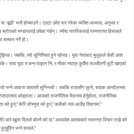
 या ‘बूढी’ भन्दै होच्याउने। एउटा उमेर पार गरेका व्यक्ति अभ्यास, अनुभव र
ानव स्रोतको भण्डारलाई उपेक्षा गर्छन्। ज्येष्ठ नागरिकलाई परम्परागत हिसाबले
सम्मान गर्ने हो।
 बुझिन्छ। जबकि, त्यो सुनिश्चित हुने रहेनछ। युवा नेताबाट मुलुकले केही आश
सके। सदा युवा त बन्न पाइएन नि, र मौका नपाएर कुर्दैमा सञ्जीवनी बुटी खाएको
यो भन्ने आवाज जताततै सुनिन्थ्यो। जबकि राजासँग जुध्ने, सडक आन्दोलनमा
 गिरिजाप्रसाद कोइराला। आजको राजनीतिक मैदानमा हेर्नुहोला, राजनीतिक
नेता को हुन्? फेरि सोच्नुस् को हुन्? कसैको नाम आउँछ दिमागमा?
 बारे खुला दिलले बोल्ने को छ? अध्यादेश आतंकबारे स्वतन्त्र विचार राख्ने को
हुनुहुँदैन भन्ने कसले?