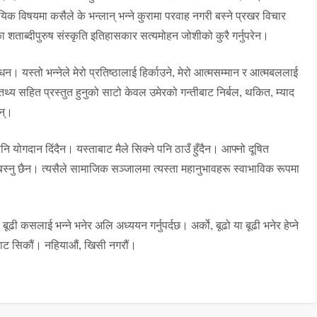
विषयमा कसैले के भन्लान् भन्ने कुरामा परवाह नगरी बस्ने प्रखर विचार
ेका शताब्दीपुरुष संस्कृति इतिहासकार सत्यमोहन जोशीको कुरै गर्नुपरेन।
ोधन। यस्तो भन्नेले मेरो प्रतिष्ठालाई हिर्काउने, मेरो आत्मसम्मान र आत्मबललाई
क र तथ्य सहित प्रस्तुत हुनुको साटो केवल उमेरको गन्तीबाट निर्बल, थकित, म्याद
छन्।
 योगदान दिंदैन। यस्ताबाट मैले सिक्ने पनि ठाउँ हुँदैन। आफ्नो दूषित
ि बस्नु छैन। त्यसैले सामाजिक सञ्जालमा त्यस्ता महानुभावहरू स्वाभाविक रूपमा
 बूढी कसलाई भन्ने भनेर अलि अध्ययन गर्नुपर्दछ। अर्को, बूढो या बूढी भनेर हेप्ने
नबाट सिकौं। नहियाऔं, खिसी नगरौं।