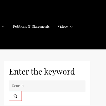
Petitions & Statements
Videos
Enter the keyword
S
e
a
r