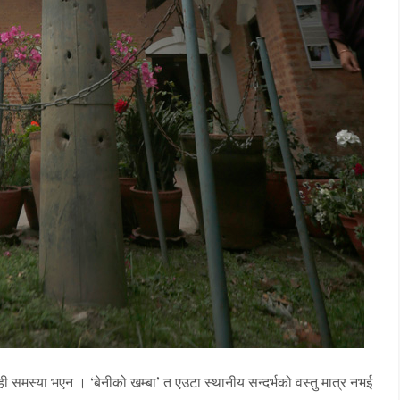
ेही समस्या भएन । ‘बेनीको खम्बा’ त एउटा स्थानीय सन्दर्भको वस्तु मात्र नभई