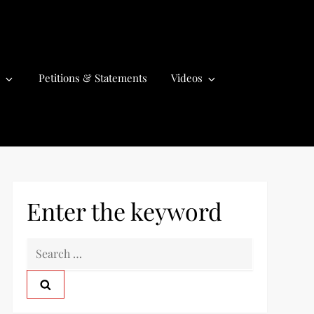
Petitions & Statements
Videos
Enter the keyword
S
e
a
r