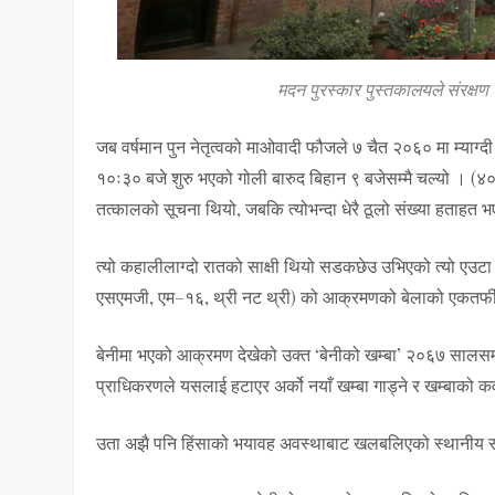
मदन पुरस्कार पुस्तकालयले संरक्षण 
जब वर्षमान पुन नेतृत्वको माओवादी फौजले ७ चैत २०६० मा म्याग्दी
१०ः३० बजे शुरु भएको गोली बारुद बिहान ९ बजेसम्मै चल्यो । (४०)
तत्कालको सूचना थियो, जबकि त्योभन्दा धेरै ठूलो संख्या हताहत भ
त्यो कहालीलाग्दो रातको साक्षी थियो सडकछेउ उभिएको त्यो एउटा
एसएमजी, एम–१६, थ्री नट थ्री) को आक्रमणको बेलाको एकतर्फी ग
बेनीमा भएको आक्रमण देखेको उक्त ‘बेनीको खम्बा’ २०६७ सालसम्म आ
प्राधिकरणले यसलाई हटाएर अर्को नयाँ खम्बा गाड्ने र खम्बाको क
उता अझै पनि हिंसाको भयावह अवस्थाबाट खलबलिएको स्थानीय समा