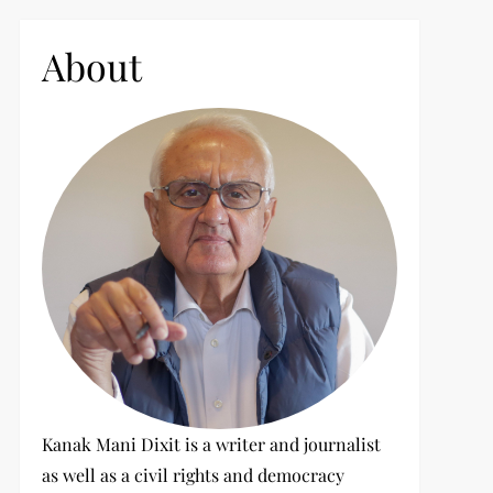
c
h
About
f
o
r
:
Kanak Mani Dixit is a writer and journalist
as well as a civil rights and democracy