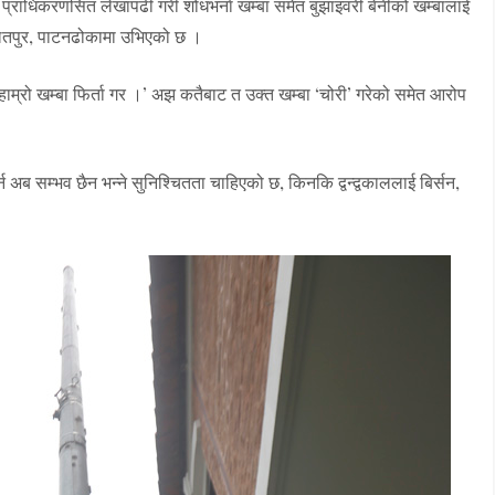
् प्राधिकरणसित लेखापढी गरी शोधभर्ना खम्बा समेत बुझाइवरी बेनीको खम्बालाई
 ललितपुर, पाटनढोकामा उभिएको छ ।
‘हाम्रो खम्बा फिर्ता गर ।’ अझ कतैबाट त उक्त खम्बा ‘चोरी’ गरेको समेत आरोप
ब सम्भव छैन भन्ने सुनिश्चितता चाहिएको छ, किनकि द्वन्द्वकाललाई बिर्सन,