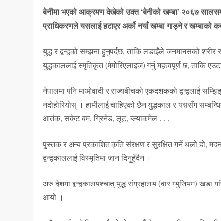
बेनीमा भएको आक्रमण देखेको उक्त ‘बेनीको खम्बा’ २०६७ सालसम्म आ
प्राधिकरणले यसलाई हटाएर अर्को नयाँ खम्बा गाड्ने र खम्बाको क
युद्ध र द्वन्द्वको सम्झना हुनुपर्दछ, ताकि लडाइँले जनमानसको शरीर
युद्धकाललाई स्मृतिकृत (मेमोरिएलाइज) गर्नु महत्वपूर्ण छ, ताकि एउट
नेपालमा पनि माओवादी र राज्यबीचको एकदशकको द्वन्द्वलाई सम्झिइनु
नदोहोरियोस् । हामीलाई चाहिएको छैन युद्धकाल र यससँग सम्बन्धित
आतंक, सकेट बम, ग्रिनेड, लूट, ब्ल्याकमेल . . .
पुस्तक र अन्य प्रकाशित कृति संरक्षण र सुरक्षित गर्ने थलो हो, 
द्वन्द्वकाललाई विस्मृतिमा जान दिनुहुँदैन ।
अरु देशमा द्वन्द्वकालपश्चात् युद्ध संग्रहालय (वार म्युजियम) खडा 
आयो ।