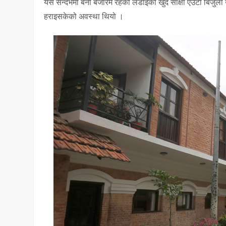
यसै सन्दर्भमा बेनी बजारमै रहेको लडाइँको खुद साक्षी एउटा बिजुल
हराइसकेको अवस्था थियो ।