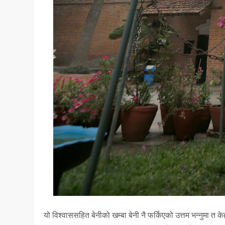
यो विश्वाससहित बेनीको खम्बा बेनी नै फर्किएको उत्तम भन्नुमा त क