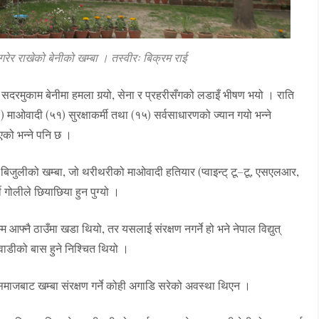
गरेर राखेको बेनीको खम्बा । तस्वीरः बिक्रम राई
 सदरमुकाम बेनीमा हमला गर्‍यो, सेना र प्रहरीसँगको लडाइँ भीषण भयो । राति
 माओवादी (५१) सुरक्षाकर्मी तथा (१५) सर्वसाधारणको ज्यान गयो भन्ने
एको भन्ने पनि छ ।
 बिजुलीको खम्बा, जो थरीथरीको माओवादी हतियार (प्वाइन्ट् टू–टू, एसएलआर,
ोलीले छियाछिया हुन पुग्यो ।
फ्नै ठाउँमा खडा थियो, तर यसलाई संरक्षण नगर्ने हो भने नेपाल विद्युत्
वाडीको बास हुने निश्चित थियो ।
जबाट खम्बा संरक्षण गर्ने कोही अगाडि सरेको अवस्था थिएन ।