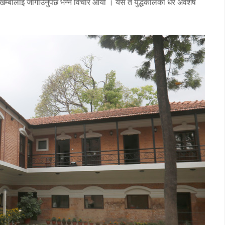
ी खम्बालाई जोगाउनुपर्छ भन्ने विचार आयो । यसै त युद्धकालका धेरै अवशेष