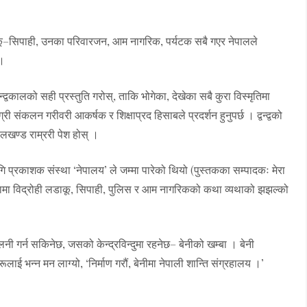
र्व लडाकू–सिपाही, उनका परिवारजन, आम नागरिक, पर्यटक सबै गएर नेपालले
 ।
्वन्द्वकालको सही प्रस्तुति गरोस्, ताकि भोगेका, देखेका सबै कुरा विस्मृतिमा
ी संकलन गरीवरी आकर्षक र शिक्षाप्रद हिसाबले प्रदर्शन हुनुपर्छ । द्वन्द्वको
लखण्ड राम्ररी पेश होस् ।
गि प्रकाशक संस्था ‘नेपालय’ ले जम्मा पारेको थियो (पुस्तकका सम्पादकः मेरा
वस्थामा विद्रोही लडाकू, सिपाही, पुलिस र आम नागरिकको कथा व्यथाको झझल्को
लनी गर्न सकिनेछ, जसको केन्द्रविन्दुमा रहनेछ– बेनीको खम्बा । बेनी
ई भन्न मन लाग्यो, ‘निर्माण गरौं, बेनीमा नेपाली शान्ति संग्रहालय ।’