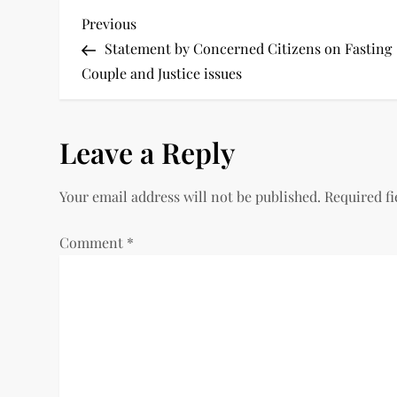
P
Previous
Previous
Post
Statement by Concerned Citizens on Fasting
o
Couple and Justice issues
s
t
Leave a Reply
n
Your email address will not be published.
Required f
a
Comment
*
v
i
g
a