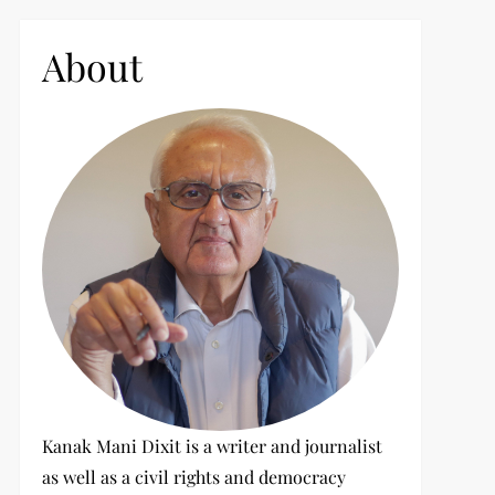
c
h
About
f
o
r
:
Kanak Mani Dixit is a writer and journalist
as well as a civil rights and democracy