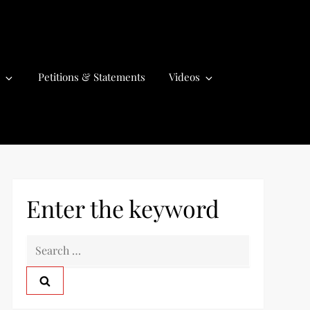
Petitions & Statements
Videos
Enter the keyword
S
e
a
r