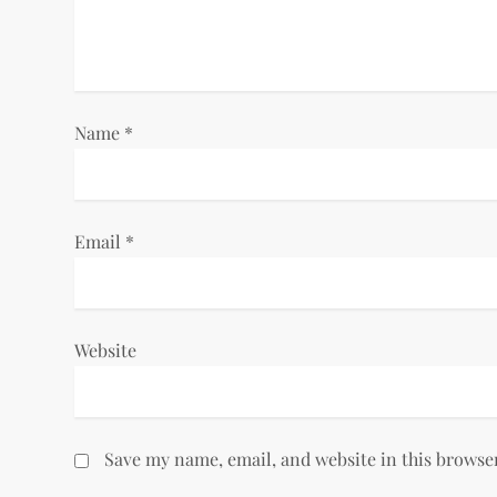
t
i
o
Name
*
n
Email
*
Website
Save my name, email, and website in this browse