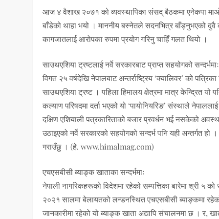
आज ४ वैशाख २०७१ को व्यवस्थापिका संसद् बैठकमा एनेकपा माओवाद
बाँडेको थाहा भयो । माननीय बस्नेतले सदनभित्र बाँड्नुभएको दु
कागजातलाई आरोपका रुपमा प्रयोग गरिनु चाहिँ गलत थियो ।
साउथएशिया ट्रष्टलाई नर्वे सरकारबाट प्राप्त सहयोगको सन्दर्भमा
विगत २५ वर्षदेखि नेपालबाट अन्तर्राष्ट्रिय ‘क्यालिवर’ को पत्र
साउथएशिया ट्रष्ट । पहिला हिमालय क्षेत्रमा मात्र केन्द्रित यो
कल्याण परिषदमा दर्ता भएको यो ‘पायोनियरिङ’ संस्थाले नेपाललाई क
दक्षिण एशियाली पत्रकारिताको बजार प्रवर्धन भई नसकेको अवस्
उठाइएको नर्वे सरकारको सहयोगको सन्दर्भ पनि यही अन्तर्गत हो
गराउँछु । (हे. www.himalmag.com)
एचएसबीसी ब्याङ्क खाताका सन्दर्भमाः
नेपाली नागरिकहरूको विदेशमा रहेको सम्पत्तिका बारेमा श्री ५ 
२०२१ सालमा बेलायतको लन्डनस्थित एचएसबीसी ब्याङ्कमा रहेको 
जानकारीमा रहेको यो ब्याङ्क खाता अद्यापि संचालनमा छ । र, खात