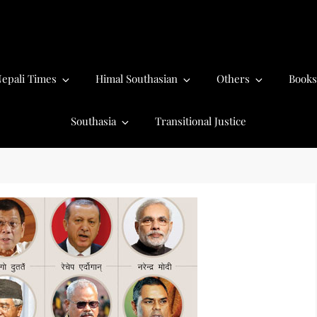
epali Times
Himal Southasian
Others
Books
Southasia
Transitional Justice