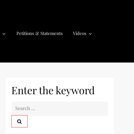
Petitions & Statements
Videos
Enter the keyword
S
e
a
r