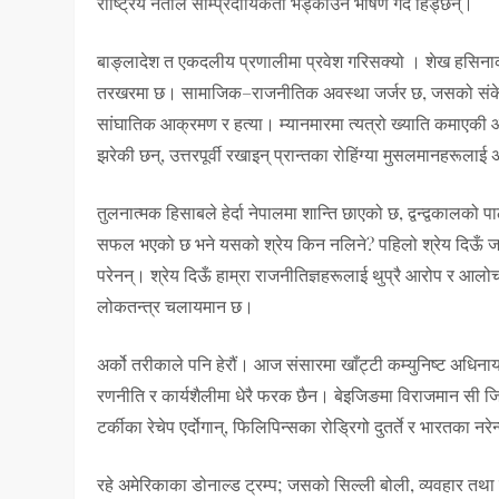
राष्ट्रिय नेताले साम्प्रदायिकता भड्काउने भाषण गर्दै हिंड्छन्।
बाङ्लादेश त एकदलीय प्रणालीमा प्रवेश गरिसक्यो । शेख हसिन
तरखरमा छ। सामाजिक–राजनीतिक अवस्था जर्जर छ, जसको संकेत हो– ब
सांघातिक आक्रमण र हत्या। म्यानमारमा त्यत्रो ख्याति कमाएकी आ
झरेकी छन्, उत्तरपूर्वी रखाइन् प्रान्तका रोहिंग्या मुसलमानहरूल
तुलनात्मक हिसाबले हेर्दा नेपालमा शान्ति छाएको छ, द्वन्द्वकाल
सफल भएको छ भने यसको श्रेय किन नलिने? पहिलो श्रेय दिऊँ जन
परेनन्। श्रेय दिऊँ हाम्रा राजनीतिज्ञहरूलाई थुप्रै आरोप र आलो
लोकतन्त्र चलायमान छ।
अर्को तरीकाले पनि हेरौं। आज संसारमा खाँट्टी कम्युनिष्ट अधिन
रणनीति र कार्यशैलीमा धेरै फरक छैन। बेइजिङमा विराजमान सी जिन
टर्कीका रेचेप एर्दोगान्, फिलिपिन्सका रोड्रिगो दुतर्ते र भारतका न
रहे अमेरिकाका डोनाल्ड ट्रम्प; जसको सिल्ली बोली, व्यवहार तथा हस