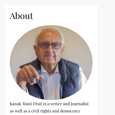
c
h
About
f
o
r
:
Kanak Mani Dixit is a writer and journalist
as well as a civil rights and democracy