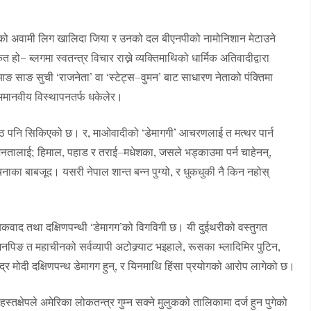
ाको अवामी लिग खालिदा जिया र उनको दल बीएनपीको नामोनिशान मेटाउने
्लगमा स्वतन्त्र विचार राख्ने व्यक्तिमाथिको धार्मिक अतिवादीद्वारा
ङ साङ सुची ‘राजनेता’ वा ‘स्टेट्स–वुमन’ बाट साधारण नेताको पंक्तिमा
ाई अमानवीय विस्थापनतर्फ धकेलेर।
को पाठ पनि सिकिएको छ। र, माओवादीको ‘डेमागगी’ आचरणलाई त मत्थर पार्न
तालाई; हिमाल, पहाड र तराई–मधेशका, जसले भड्काउमा पर्न चाहेनन्,
चनाका बाबजूद। यसरी नेपाल शान्त बन्न पुग्यो, र धुकधुकी नै किन नहोस्
ायकवाद तथा दक्षिणपन्थी ‘डेमागग’को विगविगी छ। यी दुईथरीको वस्तुगत
पिङ त महाचीनको सर्वव्यापी अटोक्र्याट भइहाले, रूसका भ्लादिमिर पुटिन,
रेन्द्र मोदी दक्षिणपन्थ डेमागग हुन्, र यिनमाथि हिंसा प्रयोगको आरोप लागेको छ।
्तक्षेपले अमेरिका लोकतन्त्र गुम्न सक्ने मुलुकको तालिकामा दर्ज हुन पुगेको