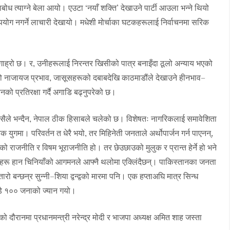
बोध त्याग्ने बेला आयो। एउटा ‘नयाँ शक्ति’ देखाउने पार्टी आउला भन्ने थियो
ोग नगर्ने लाचारी देखायो। मधेशी मोर्चाका घटकहरूलाई निर्वाचनमा सरिक
ेरै गाह्रो छ। र, उनीहरूलाई निरन्तर खिसीको पात्र बनाइँदा ठूलो अन्याय भएको
को नाजायज प्रभाव, जासूसहरूको दबाबदेखि काठमाडौंले देखाउने हीनभाव–
 प्रतिरक्षा गर्दै अगाडि बढ्नुपरेको छ।
। कसैले भन्दैन, नेपाल ठीक हिसाबले चलेको छ। विशेषतः नागरिकलाई समावेशिता
 युगमा। परिवर्तन त धेरै भयो, तर मिहिनेती जनताले अर्थोपार्जन गर्न पाएनन्,
को राजनीति र विषम भूराजनीति हो। तर छेउछाउको मुलुक र प्रान्त हेर्ने हो भने
ीहरू हान चिनियाँको आगमनले आफ्नै थलोमा एक्लिंदैछन्। पाकिस्तानका जनता
न्छन्र सुन्नी–शिया द्वन्द्वको मारमा पनि। एक हप्ताअघि मात्र सिन्ध
्डै १०० जनाको ज्यान गयो।
 दौरानमा प्रधानमन्त्री नरेन्द्र मोदी र भाजपा अध्यक्ष अमित शाह जस्ता