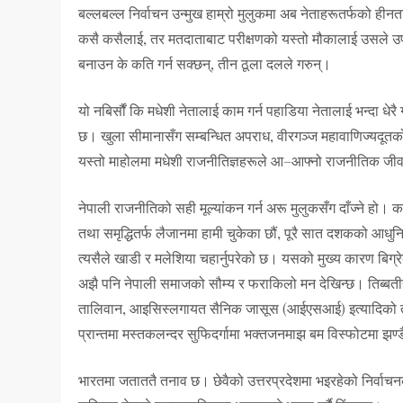
बल्लबल्ल निर्वाचन उन्मुख हाम्रो मुलुकमा अब नेताहरूतर्फको हीनता
कसै कसैलाई, तर मतदाताबाट परीक्षणको यस्तो मौकालाई उसले उपय
बनाउन के कति गर्न सक्छन्, तीन ठूला दलले गरुन्।
यो नबिर्सौं कि मधेशी नेतालाई काम गर्न पहाडिया नेतालाई भन्दा ध
छ। खुला सीमानासँग सम्बन्धित अपराध, वीरगञ्ज महावाणिज्यदूत
यस्तो माहोलमा मधेशी राजनीतिज्ञहरूले आ–आफ्नो राजनीतिक जीवनको
नेपाली राजनीतिको सही मूल्यांकन गर्न अरू मुलुकसँग दाँज्ने हो
तथा समृद्धितर्फ लैजानमा हामी चुकेका छौं, पूरै सात दशकको आधुनिक
त्यसैले खाडी र मलेशिया चहार्नुपरेको छ। यसको मुख्य कारण बिग्रे
अझै पनि नेपाली समाजको सौम्य र फराकिलो मन देखिन्छ। तिब्बत
तालिवान, आइसिस्लगायत सैनिक जासूस (आईएसआई) इत्यादिको तारो ब
प्रान्तमा मस्तकलन्दर सुफिदर्गामा भक्तजनमाझ बम विस्फोटमा झण
भारतमा जताततै तनाव छ। छेवैको उत्तरप्रदेशमा भइरहेको निर्वाचनको