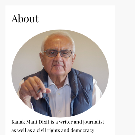
c
h
About
f
o
r
:
t
t
Kanak Mani Dixit is a writer and journalist
as well as a civil rights and democracy