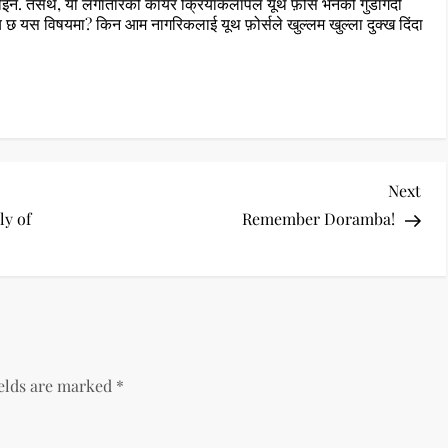
होइन. तसर्थ, यो लगातारको कायर क्रियाकलापले यूथ फ़ोर्स भनेको गुंडागर्दी
े राय छ यस विषयमा? किन आम नागरिकलाई यूथ फ़ोर्सले खुल्लम खुल्ला दुक्ख दिंदा
Nex
Next
Pos
ly of
Remember Doramba!
ields are marked
*