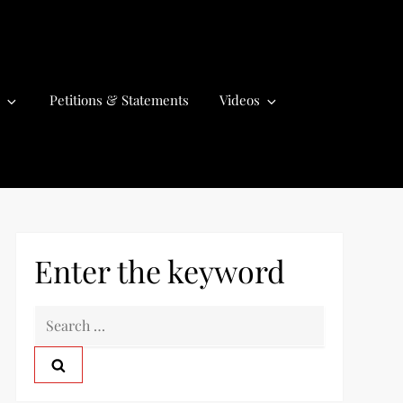
Petitions & Statements
Videos
Enter the keyword
S
e
a
r