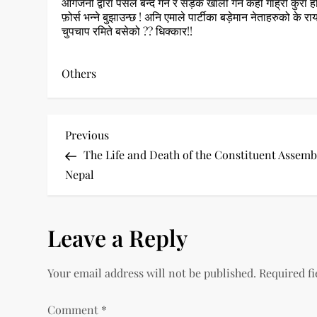
आगजनी द्वारा पसल बन्द गर्न र सड़क खाली गर्न केही गाह्रो कुरा 
फ़ोर्स भन्ने बुझाउन्छ ! अनि एमाले पार्टीका बड़ेमान नेताहरुको क
चुपचाप रमिते बसेको ?? धिक्कार!!
Others
P
Previous
Previous
Post
The Life and Death of the Constituent Assemb
o
Nepal
s
t
Leave a Reply
n
Your email address will not be published.
Required f
a
Comment
*