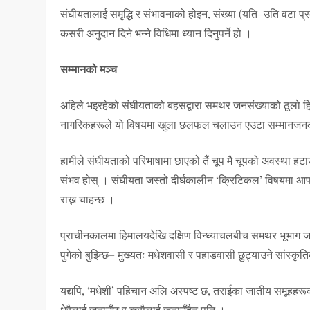
संघीयतालाई समृद्धि र संभावनाको होइन, संख्या (यति–उति वटा 
कसरी अनुदान दिने भन्ने विधिमा ध्यान दिनुपर्ने हो ।
सम्मानको मञ्च
अहिले भइरहेको संघीयताको बहसद्वारा समथर जनसंख्याको ठूलो हिस्
नागरिकहरूले यो विषयमा खुला छलफल चलाउन एउटा सम्मानजनक
हामीले संघीयताको परिभाषामा छाएको तैं चूप मै चूपको अवस्था हट
संभव होस् । संघीयता जस्तो दीर्घकालीन ‘क्रिटिकल’ विषयमा आफ्नो 
राख्न चाहन्छ ।
प्राचीनकालमा हिमालयदेखि दक्षिण विन्ध्याचलबीच समथर भूभाग ज
पुगेको बुझ्न्छि– मुख्यतः मधेशवासी र पहाडवासी छुट्याउने सांस्क
यद्यपि, ‘मधेशी’ पहिचान अलि अस्पष्ट छ, तराईका जातीय समूहहरूक
धेरैलाई जनाउँछ र कसैलाई जनाउँदैन पनि ।