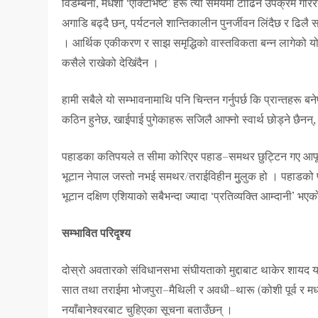
विडम्बना, मधेशी ‘एक्टिभिष्ट’ हरू त्यो समयमा टाढिने उपक्रम ग
अगाडि बढ्दै छन्, पर्यटनले शान्तिकालीन पुनर्जीवन लिंदैछ र ढि
। आर्थिक एकीकरण र साझ समृद्धिको वास्तविकता बन्न लागेको य
कसैले राखेको देखिंदैन ।
हामी सबैले यो सम्भावनामाथि पनि चिन्तन गर्नुपर्छ कि प्रान्तहरू बन
कठिन हुनेछ, खाईपाई पुगेकाहरू सजिलै आफ्नो स्वार्थ छोड्ने छैनन्, व
पहाडका कतिपयले त सीमा कोरिएर पहाड–समथर छुट्टिन गए आफूले भ
भूटान नेपाल जस्तो नभई समथर/तराईविहीन मुुलुक हो । पहाडको प
भूटान दक्षिण एशियाको सबैभन्दा ज्यादा ‘प्रतिव्यक्ति आम्दानी’ भएक
सम्भावित परिदृश्य
दोस्रो अवतारको संविधानसभा संघीयताको मुद्दाबाट थाकेर शायद य
सात तथा तराईमा भोजपुरा–मैथिली र अवधी–थारू (कोशी पूर्व र मध्य
नयाँबानेश्वरबाट चुहिएका सूचना बताउँछन् ।