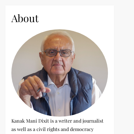
c
h
About
f
o
r
:
Kanak Mani Dixit is a writer and journalist
as well as a civil rights and democracy