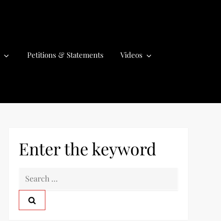
Petitions & Statements
Videos
Enter the keyword
S
e
a
r