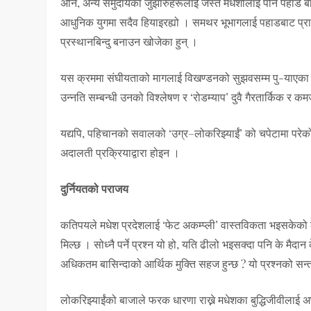
अनि, अन्य समुदायका जुझारुहरूलाई जस्तै मधेशीलाई पनि पहाडे बा
आधुनिक युगमा सदैव हियाइरह्यो । समथर भूभागलाई पहाडबाट प्रान्
प्रस्थानबिन्दु बनाउन खोजेका हुन् ।
यस क्रममा संघीयताको मागलाई विखण्डनको सुझवसम्म पु-याएका द
उन्नति सम्बन्धी उनको विश्लेषण र ‘रोडम्याप’ दुवै गैरतार्किक र कम
यद्यपि, पहिचानको सवालको ‘उग्र–लोकरिझ्याईं’ को चपेटामा परेको
अदालती प्रक्रियाद्वारा होइन ।
दुर्नियतको पराजय
कतिपयले मधेश प्रदेशलाई ‘फेट अकम्प्ली’ वास्तविकता भइसकेको ठा
मिल्छ । सोध्नै पर्ने प्रश्न यो हो, यति ढीलो भइसक्दा पनि के मैद
अधिकतम बासिन्दाको आर्थिक मुक्ति सहज हुन्छ ? यो प्रश्नको स
लोकरिझ्याईंको बाजाले फरक धारणा राख्ने मधेशका बुद्धिजीवीलाई अप्ठ