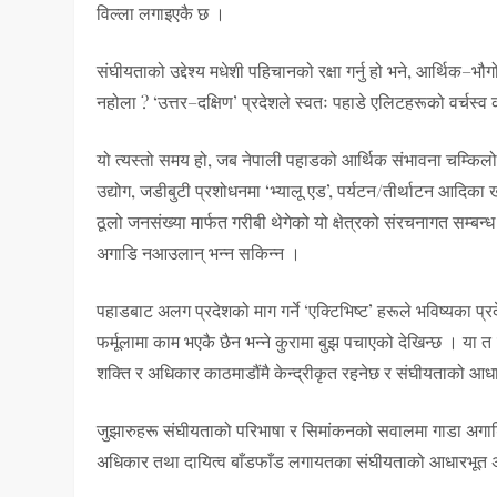
विल्ला लगाइएकै छ ।
संघीयताको उद्देश्य मधेशी पहिचानको रक्षा गर्नु हो भने, आर्थिक–भौग
नहोला ? ‘उत्तर–दक्षिण’ प्रदेशले स्वतः पहाडे एलिटहरूको वर्चस्व 
यो त्यस्तो समय हो, जब नेपाली पहाडको आर्थिक संभावना चम्किलो द
उद्योग, जडीबुटी प्रशोधनमा ‘भ्यालू एड’, पर्यटन/तीर्थाटन आदिक
ठूलो जनसंख्या मार्फत गरीबी थेगेको यो क्षेत्रको संरचनागत सम्बन्ध 
अगाडि नआउलान् भन्न सकिन्न ।
पहाडबाट अलग प्रदेशको माग गर्ने ‘एक्टिभिष्ट’ हरूले भविष्यका प्र
फर्मूलामा काम भएकै छैन भन्ने कुरामा बुझ पचाएको देखिन्छ । या 
शक्ति र अधिकार काठमाडौंमै केन्द्रीकृत रहनेछ र संघीयताको आधार
जुझारुहरू संघीयताको परिभाषा र सिमांकनको सवालमा गाडा अगाडि गो
अधिकार तथा दायित्व बाँडफाँड लगायतका संघीयताको आधारभूत अ