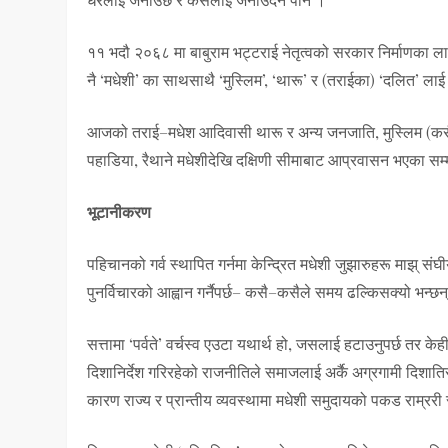
११ भदौ २०६८ मा बाबुराम भट्टराई नेतृत्वको सरकार निर्माणका लाग
नै ‘मधेशी’ का साथसाथै ‘मुस्लिम’, ‘थारू’ र (तराईका) ‘दलित’ ल
आजको तराई–मधेश आदिवासी थारू र अन्य जनजाति, मुस्लिम (कसै–कसै
पहाडिया, रैथाने मधेशीदेखि दक्षिणी सीमाबाट आप्रवासन भएका स
भूटानीकरण
पहिचानको गर्व स्थापित गर्नमा केन्द्रित मधेशी जुझारुहरू माझ् स
पुनर्विचारको आह्वान गर्नैपर्छ– कसै–कसैले समय ढल्किसक्यो भन्छन
सत्तामा ‘पर्वते’ वर्चस्व एउटा यथार्थ हो, जसलाई हटाउनुपर्छ तर क
दिशानिर्देश गरिरहेको राजनीतिले समाजलाई अर्कै अग्रगामी दिशात
कारण राज्य र प्रान्तीय व्यवस्थामा मधेशी समुदायको पकड राम्ररी स