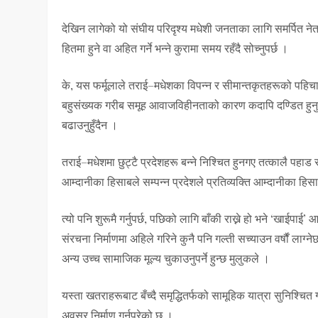
देखिन लागेको यो संघीय परिदृश्य मधेशी जनताका लागि समर्पित ने
हितमा हुने वा अहित गर्ने भन्ने कुरामा समय रहँदै सोच्नुपर्छ ।
के, यस फर्मूलाले तराई–मधेशका विपन्न र सीमान्तकृतहरूको पहिचा
बहुसंख्यक गरीब समूह आवाजविहीनताको कारण कदापि दण्डित हुनुहुँ
बढाउनुहुँदैन ।
तराई–मधेशमा छुट्टै प्रदेशहरू बन्ने निश्चित हुनगए तत्कालै पहाड र
आम्दानीका हिसाबले सम्पन्न प्रदेशले प्रतिव्यक्ति आम्दानीका हिस
त्यो पनि शुरूमै गर्नुपर्छ, पछिको लागि बाँकी राख्ने हो भने ‘खाईपाई
संरचना निर्माणमा अहिले गरिने कुनै पनि गल्ती सच्याउन वर्षौं ल
अन्य उच्च सामाजिक मूल्य चुकाउनुपर्ने हुन्छ मुलुकले ।
यस्ता खतराहरूबाट बँच्दै समृद्धितर्फको सामूहिक यात्रा सुनिश्
अवसर निर्माण गर्नुपरेको छ ।