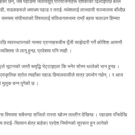
रिरहेका छन्, जब पहाडमा जलविद्युत् परियोजनाहरू दशकौंको ढिलाइपछि बल्ल
लै सही, सडकहरूले धमाधम पहाड र तराई–मधेशलाई लाभदायी सञ्जालमा बाँध्दैछ
ो समयमा संघीयताको विषयलाई संविधानसभामा राम्रै बहस चलाउन हिम्मत
ेपछि व्यवस्थापनको नाममा प्रान्तहरूबीच पूँजी साझेदारी गर्ने कोशिश अत्यन्तै
्यक्तिमा जे लागू हुन्छ, प्रदेशमा पनि त्यही ।
ूटानको जस्तै समृद्धि भेट्टाइएला कि भनेर सोच्न थालेको भान हुन्छ ।
्राकृतिक स्रोत त्यहाँका पहाड/हिमालवासीले मात्र उपभोग गर्छन् । र आज
ो मुलुक बन्न पुगेको छ ।
स विषयमा सबैभन्दा सजिलो रास्ता खोज्न तल्लीन देखिन्छ । पहाडमा पाँचदेखि
 तराई–चितवन क्षेत्र बाहेक) प्रदेश निर्माणको सुरसार हुन लागेको