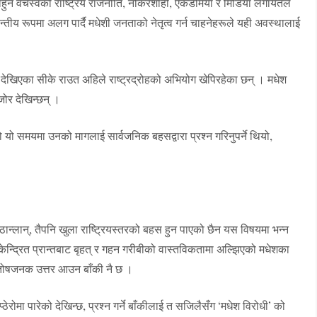
हुन वर्चस्वको राष्ट्रिय राजनीति, नोकरशाही, एकेडेमिया र मिडिया लगायतले
तीय रूपमा अलग पार्दै मधेशी जनताको नेतृत्व गर्न चाहनेहरूले यही अवस्थालाई
ेखिएका सीके राउत अहिले राष्ट्रद्रोहको अभियोग खेपिरहेका छन् । मधेश
जोर देखिन्छन् ।
 यो समयमा उनको मागलाई सार्वजनिक बहसद्वारा प्रश्न गरिनुपर्ने थियो,
न्लान्, तैपनि खुला राष्ट्रियस्तरको बहस हुन पाएको छैन यस विषयमा भन्न
ान केन्द्रित प्रान्तबाट बृहत् र गहन गरीबीको वास्तविकतामा अल्झिएको मधेशका
न्तोषजनक उत्तर आउन बाँकी नै छ ।
ेरोमा पारेको देखिन्छ, प्रश्न गर्ने बाँकीलाई त सजिलैसँग ‘मधेश विरोधी’ को