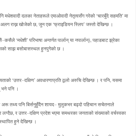
ि मधेशवादी दलका नेताहरूले एमाओवादी नेतृत्वसँग गरेको ‘चारबुँदे सहमति’ मा
ाई अलग राख्न खोजेको छ, जुन एक ‘फ्राइडियन स्लिप’ जस्तो देखिन्छ ।
ले ‘मधेशी’ परिभाषा अन्तर्गत पार्लान् या नपार्लान्), पहाडबाट झ्रेका
म्मको साझ बसोबासस्थल हुनपुगेको छ ।
ंघीयताको ‘उत्तर–दक्षिण’ अवधारणाप्रति ठूलो अरुचि देखिन्छ । र पनि, यसमा
् भने पनि ।
ेही अरू तथ्य पनि बिर्सनुहुँदैन शायद– मुलुकभर बढ्दो पहिचान सचेतनाले
िर लग्दैछ, र उत्तर–दक्षिण प्रदेश भएमा समथरका जनताको संख्याको वर्चस्वका
्थापित हुने देखिन्छ ।