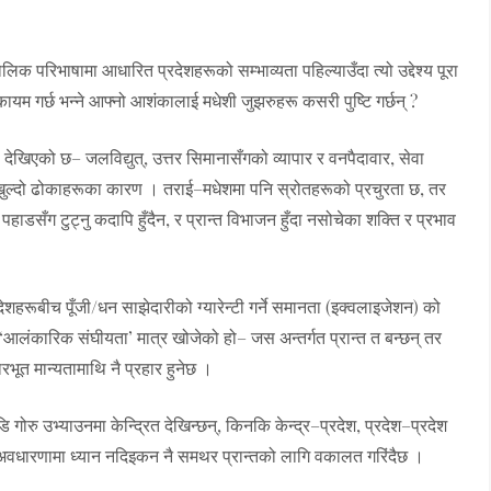
ोलिक परिभाषामा आधारित प्रदेशहरूको सम्भाव्यता पहिल्याउँदा त्यो उद्देश्य पूरा
कायम गर्छ भन्ने आफ्नो आशंकालाई मधेशी जुझरुहरू कसरी पुष्टि गर्छन् ?
ेखिएको छ– जलविद्युत्, उत्तर सिमानासँगको व्यापार र वनपैदावार, सेवा
ा खुल्दो ढोकाहरूका कारण । तराई–मधेशमा पनि स्रोतहरूको प्रचुरता छ, तर
पहाडसँग टुट्नु कदापि हुँदैन, र प्रान्त विभाजन हुँदा नसोचेका शक्ति र प्रभाव
देशहरूबीच पूँजी/धन साझेदारीको ग्यारेन्टी गर्ने समानता (इक्वलाइजेशन) को
त ‘आलंकारिक संघीयता’ मात्र खोजेको हो– जस अन्तर्गत प्रान्त त बन्छन् तर
भूत मान्यतामाथि नै प्रहार हुनेछ ।
रु उभ्याउनमा केन्द्रित देखिन्छन्, किनकि केन्द्र–प्रदेश, प्रदेश–प्रदेश
वधारणामा ध्यान नदिइकन नै समथर प्रान्तको लागि वकालत गरिंदैछ ।