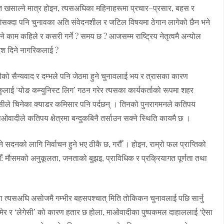
त खसाल्ने मात्र होइन, त्यसअघिका महिनाहरूमा प्रचार–प्रसार, बहस र
इपुगिसक्दा पनि चुनावका अति संवेदनशील र जटिल विषयमा ठेगान लागेको छैन भने
 काम कहिले र कसरी गर्ने ? समय छ ? आजसम्म राष्ट्रिय नेतृत्वमै अन्योल
श दिने नागरिकलाई ?
को सैन्यवाद र दम्भले पनि जेठमा हुने चुनावलाई भय र त्रासका कारण
ाई ‘योङ कम्युनिस्ट लिग’ गठन गरेर त्यसका कार्यकर्ताको रूपमा शहर
ासीले चिनेका क्याडर कमिसार पनि पर्दछन् । तिनको पुनरागमनले कतिपय
ादीले कतिपय क्षेत्रमा बन्दुकबिनै तर्साउन सक्ने स्थिति कायमै छ ।
ाउने सदनको लागि निर्वाचन हुने भए ठीकै छ, गरौँ । होइन, राम्रो फल प्राप्तिको
जाऔँ: मौसमको अनुकूलता, जनताको बुझइ, प्राविधिक र प्रक्रियागत पूर्णता तथा
ा त्यसअघि असोजमै गम्भीर बहसपश्चात् मिति तोकिकन चुनावलाई पछि सार्नु
उमेर र ‘लेगेसी’ को कारण हतार छ होला, माओवादीका पुष्पकमल दाहाललाई ‘ऐसा