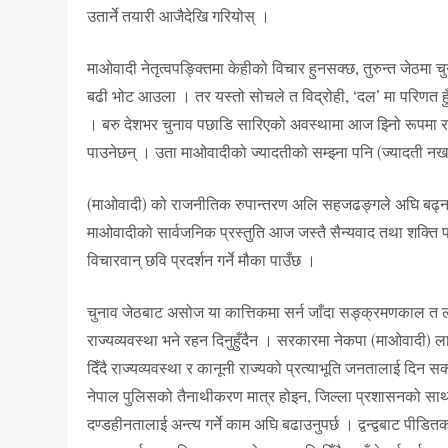
उतार्ने तयारी आजैदेखि गरियोस् ।
माओवादी नेतृत्वपङ्क्तिमा केहीको विचार हुनसक्छ, तुरुन्त जेठ
बढी भोट आउला । तर यस्तो सोचले त विद्रोही, ‘दल’ मा परिणत हु
। बरु देशभर चुनाव पछाडि सारिएको अवस्थामा आज झ्निो रूपमा रह
पाउनेछन् । उता माओवादीको ज्यादतीको सम्झ्ना पनि (ज्यादती नखप
(माओवादी) को राजनीतिक रुपान्तरण अलि सहजढङ्गले अघि बढ्न सक
माओवादीको सार्वजनिक प्रस्तुति आज जस्तै सैन्यवाद तथा शक्ति
विचारवान् छवि प्रदर्शन गर्ने मौका पाउँछ ।
चुनाव जेठबाट असोज या कात्तिकमा सर्न जाँदा सङ्क्रमणकाल त 
राज्यव्यवस्था भने रहन दिनुहुँदैन । सरकारमा नेकपा (माओवादी)
दिँदै राज्यव्यवस्था र कानूनी राज्यको प्रत्याभूति जनतालाई दिन सक्न
नेपाल पुलिसको तैनाथीकरण मात्र होइन, जिल्ला प्रशासनको साथ
दण्डहीनतालाई अन्त्य गर्ने काम अघि बढाउनुपर्छ । द्वन्द्वबाट पीड