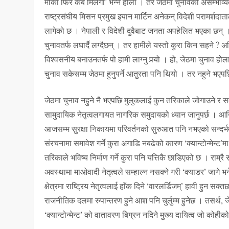
मौका फिर कब मिलेगा’ भन्ने होला । तर जेठमा चुनावको असम्भाव्य
राष्ट्रसंघीय मिसन प्रमुख इयान मार्टिन अनेकन् विदेशी परामर्शद
लागेको छ । नेपाली र विदेशी दुवैबाट जनता अपहेलित भएका छन् । सब
चुनावतर्फ लघार्दै लग्दैछन् । तर हामीले यस्तो कुरा किन सहने ? अव
विश्वसनीय बनाउनतर्फ पो हामी लाग्नु पर्‍यो । हो, जेठमा चुनाव
चुनाव सकेसम्म जेठमा हुनुपर्ने आतुरता पनि थियो । तर नहुने भएपछि नह
जेठमा चुनाव नहुने नै भएपछि मुलुकलाई कुन तरिकाले जोगाउने र समा
सामुदायिक नेतृत्वलगायत नागरिक समुदायको ध्यान जानुपर्छ । आखिर म
आजसम्म सुरक्षा निकायमा परिवर्तनको सुरुआत पनि नभएको सन्दर्भ
संरचनामा समावेश गर्ने कुरा अगाडि नबढेको कारण ‘क्यान्टोन्मेन्ट’
तरिकाले भविष्य निर्माण गर्ने कुरा पनि यत्तिकै छाडिएको छ । राम्र
अवस्थामा माओवादी नेतृत्वले सम्हाल्न नसक्ने गरी ‘क्याडर’ जागे भने
क्षेत्रमा राष्ट्रिय नेतृत्वलाई हाँक दिने ‘वारलर्डिजम्’ हावी हुन स
राजनीतिक दलमा रुपान्तरण हुने आश पनि चुर्लुम्म हुनेछ । तसर्थ, जे
‘क्यान्टोन्मेन्ट’ को वातावरण बिग्रन नदिने मुख्य दायित्व जो कोहीको