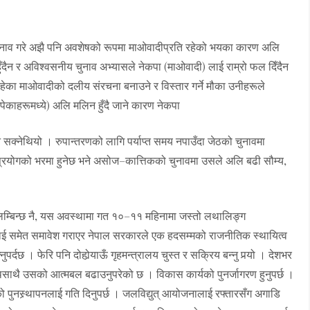
मा चुनाव गरे अझै पनि अवशेषको रूपमा माओवादीप्रति रहेको भयका कारण अलि
ँदैन र अविश्वसनीय चुनाव अभ्यासले नेकपा (माओवादी) लाई राम्रो फल दिँदैन
ेका माओवादीको दलीय संरचना बनाउने र विस्तार गर्ने मौका उनीहरूले
ेकाहरूमध्ये) अलि मलिन हुँदै जाने कारण नेकपा
्नेथियो । रुपान्तरणको लागि पर्याप्त समय नपाउँदा जेठको चुनावमा
 प्रयोगको भरमा हुनेछ भने असोज–कात्तिकको चुनावमा उसले अलि बढी सौम्य,
लम्बिन्छ नै, यस अवस्थामा गत १०–११ महिनामा जस्तो लथालिङ्ग
 लाई समेत समावेश गराएर नेपाल सरकारले एक हदसम्मको राजनीतिक स्थायित्व
ुपर्दछ । फेरि पनि दोहोर्‍याऊँ गृहमन्त्रालय चुस्त र सक्रिय बन्नु पर्‍यो । देशभर
साथै उसको आत्मबल बढाउनुपरेको छ । विकास कार्यको पुनर्जागरण हुनुपर्छ ।
ितको पुनस्र्थापनलाई गति दिनुपर्छ । जलविद्युत् आयोजनालाई रफ्तारसँग अगाडि