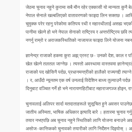
जेठमा चुनाव नहुने कुरामा सबै मौन रहेर एक्कासी यो मान्यता कुनै 
नेपाल सेनाले खल्बलिएको वातावरणको फाइदा लिन सक्तछ । आखिर 
चुमुक्क परेर रहनु परेकोमा कतिपय रथी र महारथीलाई असह्य भएको छ 
पानीमा खेल्ने हो भने नेपाल सेनाको राष्ट्रिय र अन्तर्राष्ट्रिय छव
नगर्नु राम्रो र अराजकस्थितिको नाजायज फाइदा लिने योजना नबना
ज्ञानेन्द्र राजाको हकमा कुरा अझ् प्रस्ट छ– उनको देश, काल र प
खेल खेल्ने तलतल जाग्नेछ । त्यस्तो अवस्थामा वास्तवमा ज्ञानेन्द्
राजाको पद खोसिनै पर्दछ, प्रधानमन्त्रीको हालैको राज्यगद्दी त्याग्ने प्
। र, आउँदो न्यूनतम एक वर्ष उनलाई विदेशिन बाध्य तुल्याउनै पर्दछ
दिनुबाट वञ्चित गर्ने हो भने नारायणहिटीबाट महाराजगञ्ज होइन, 
चुनावलाई अलिपर सार्दा मतदाताहरूले सुसूचित हुने अवसर पाउनेछन्–
जातीय अस्मिता, भाषिक अधिकार इत्यादि बारे । हतारमा चुनाव गर्नु क
तयार नभएपछि अब चुनाव नहुने स्थितिको लागि योजना बनाउने अवस
असोज–कात्तिकको चुनावको तयारीको लागि निर्देशन दिइयोस् । अनि त