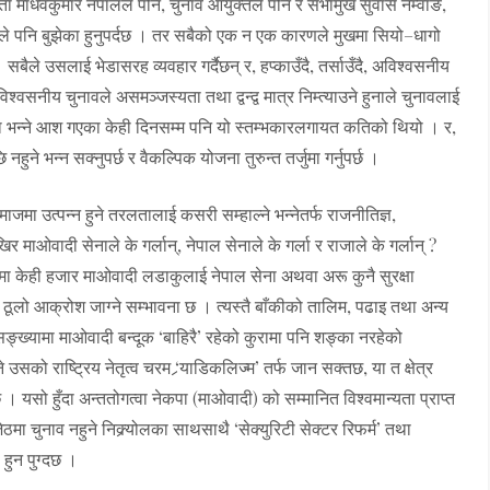
ता माधवकुमार नेपालले पनि, चुनाव आयुक्तले पनि र सभामुख सुवास नेम्वाङ,
ाताले पनि बुझेका हुनुपर्दछ । तर सबैको एक न एक कारणले मुखमा सियो–धागो
ैले उसलाई भेडासरह व्यवहार गर्दैछन् र, हप्काउँदै, तर्साउँदै, अविश्वसनीय
िश्वसनीय चुनावले असमञ्जस्यता तथा द्वन्द्व मात्र निम्त्याउने हुनाले चुनावलाई
 होला भन्ने आश गएका केही दिनसम्म पनि यो स्तम्भकारलगायत कतिको थियो । र,
ुने भन्न सक्नुपर्छ र वैकल्पिक योजना तुरुन्त तर्जुमा गर्नुपर्छ ।
जमा उत्पन्न हुने तरलतालाई कसरी सम्हाल्ने भन्नेतर्फ राजनीतिज्ञ,
ाओवादी सेनाले के गर्लान्, नेपाल सेनाले के गर्ला र राजाले के गर्लान् ?
मा केही हजार माओवादी लडाकुलाई नेपाल सेना अथवा अरू कुनै सुरक्षा
मा ठूलो आक्रोश जाग्ने सम्भावना छ । त्यस्तै बाँकीको तालिम, पढाइ तथा अन्य
ै सङ्ख्यामा माओवादी बन्दूक ‘बाहिरै’ रहेको कुरामा पनि शङ्का नरहेको
 उसको राष्ट्रिय नेतृत्व चरम ‘र्‍याडिकलिज्म’ तर्फ जान सक्तछ, या त क्षेत्र
क्तछ । यसो हुँदा अन्ततोगत्वा नेकपा (माओवादी) को सम्मानित विश्वमान्यता प्राप्त
ठमा चुनाव नहुने निक्र्योलका साथसाथै ‘सेक्युरिटी सेक्टर रिफर्म’ तथा
 हुन पुग्दछ ।