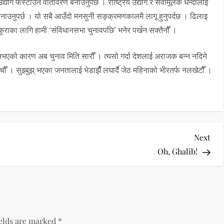
न उद्योग फस्टाउने वातावरण बनाउनुपर्छ । राष्ट्रिय उद्योग र सेवामूलक धन्दालाई
ाउनुपर्छ । यो सबै आउँदो मनसुनी सङ्क्रमणकालमै लागू हुनुपर्दछ । ढिलाइ
कुराका लागि हामी ‘संविधानसभा चुनावपछि’ भनेर पर्खन सक्तैनौँ ।
भव नभएको कारण अब चुनाव मिति सारौँ । त्यसो गर्दा देशलाई अराजक बन्न नदिने
 । सुझ्बुझ् भएका जनतालाई भेडाझैँ लघार्दै जेठ महिनाको भीरतर्फ नलखेटौँ ।
Nex
Next
Pos
Oh, Ghalib!
ields are marked
*