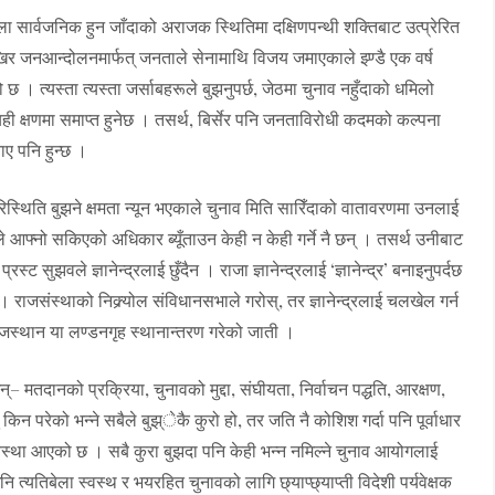
बेला सार्वजनिक हुन जाँदाको अराजक स्थितिमा दक्षिणपन्थी शक्तिबाट उत्प्रेरित
जनआन्दोलनमार्फत् जनताले सेनामाथि विजय जमाएकाले झ्ण्डै एक वर्ष
। त्यस्ता त्यस्ता जर्साबहरूले बुझनुपर्छ, जेठमा चुनाव नहुँदाको धमिलो
ि त्यही क्षणमा समाप्त हुनेछ । तसर्थ, बिर्सेर पनि जनताविरोधी कदमको कल्पना
ए पनि हुन्छ ।
रिस्थिति बुझने क्षमता न्यून भएकाले चुनाव मिति सारिँदाको वातावरणमा उनलाई
रले आफ्नो सकिएको अधिकार ब्यूँताउन केही न केही गर्ने नै छन् । तसर्थ उनीबाट
रस्ट सुझवले ज्ञानेन्द्रलाई छुँदैन । राजा ज्ञानेन्द्रलाई ‘ज्ञानेन्द्र’ बनाइनुपर्दछ
 । राजसंस्थाको निक्र्योल संविधानसभाले गरोस्, तर ज्ञानेन्द्रलाई चलखेल गर्न
राजस्थान या लण्डनगृह स्थानान्तरण गरेको जाती ।
 मतदानको प्रक्रिया, चुनावको मुद्दा, संघीयता, निर्वाचन पद्धति, आरक्षण,
िन परेको भन्ने सबैले बुझ्ेकै कुरो हो, तर जति नै कोशिश गर्दा पनि पूर्वाधार
्था आएको छ । सबै कुरा बुझदा पनि केही भन्न नमिल्ने चुनाव आयोगलाई
्यतिबेला स्वस्थ र भयरहित चुनावको लागि छ्याप्छ्याप्ती विदेशी पर्यवेक्षक