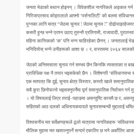
जनता भेडाको बथान होइनन् । विवेकशील नागरिकले अड्कल गर्न था
गिरिजाप्रसाद कोइरालाले आफ्नो ‘पर्सनालिटी’ को बलमा संविधा
पुग्नका लागि मात्र “जेठमा चुनाव ! जेठमा चुनाव !” दोहोर्‍याइरहेज
कसरी हुन्छ भन्ने प्रश्न उठाए तुरुन्तै प्रतिगामी, राजावादी, पुरातन
महिना कात्तिकको ‘क’ पनि भन्न चाहिरहेका छैनन् । जनतालाई भेडा
भनिदियोस् भन्ने उनीहरूको आशा छ । र, वास्तवमा २०६४ सालको 
जेठको अन्तिमसाता चुनाव गर्न सम्भव छैन किनकि त्यसताका त बर्
प्राविधिक पक्ष नै तयार भइसकेको छैन । विशेषगरी ‘संविधानसभा 
एक मतपत्र कि दुई, चुनाव क्षेत्र विस्तार, कस्तो खाले समानु
सबै कुरा छिनोफानो भइसक्नुपर्नेमा पूर्ण समानुपातिक निर्वाचन गर्
। यो विषयलाई लिएर तराई–पहाडमा असन्तुष्टि कायमै छ र, असन्तुष्ट
सहितको आठ दलको अधिनायकवादले चुनावसम्बन्धी मुद्दालाई धमि
विश्वसनीय मत सर्वेक्षणहरूले ठूलो मात्रामा नागरिकहरू ‘संविधा
मौलिक मुद्दामा मत खसाल्नुपर्ने सन्दर्भ एकातिर छ भने अर्कोतिर 