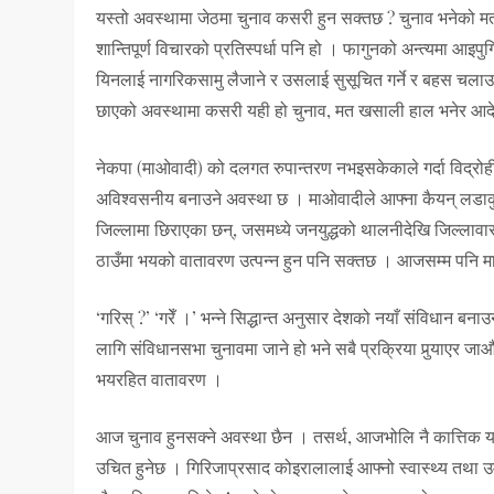
यस्तो अवस्थामा जेठमा चुनाव कसरी हुन सक्तछ ? चुनाव भनेको म
शान्तिपूर्ण विचारको प्रतिस्पर्धा पनि हो । फागुनको अन्त्यमा आ
यिनलाई नागरिकसामु लैजाने र उसलाई सुसूचित गर्ने र बहस चलाउने
छाएको अवस्थामा कसरी यही हो चुनाव, मत खसाली हाल भनेर आदे
नेकपा (माओवादी) को दलगत रुपान्तरण नभइसकेकाले गर्दा विद्रोही
अविश्वसनीय बनाउने अवस्था छ । माओवादीले आफ्ना कैयन् लडाकुल
जिल्लामा छिराएका छन्, जसमध्ये जनयुद्धको थालनीदेखि जिल्लाव
ठाउँमा भयको वातावरण उत्पन्न हुन पनि सक्तछ । आजसम्म पनि माओव
‘गरिस् ?’ ‘गरेँ ।’ भन्ने सिद्धान्त अनुसार देशको नयाँ संविधान बन
लागि संविधानसभा चुनावमा जाने हो भने सबै प्रक्रिया पुर्‍याएर 
भयरहित वातावरण ।
आज चुनाव हुनसक्ने अवस्था छैन । तसर्थ, आजभोलि नै कात्तिक य
उचित हुनेछ । गिरिजाप्रसाद कोइरालालाई आफ्नो स्वास्थ्य तथा 