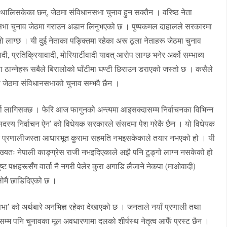
लिसकेका छन्, जेठमा संविधानसभा चुनाव हुन सक्तैन । वरिष्ठ नेता
नसभा चुनाव जेठमा गराउन अडान लिनुभएको छ । पुष्पकमल दाहालले सरकारमा
स्तो लाग्छ । यी दुई नेताका पङ्क्तिमा रहेका अरू ठूला नेताहरू जेठमा चुनाव
वादी, प्रतिक्रियावादी, मोरियार्टीवादी यावत् आरोप लाग्छ भनेर अर्को सम्भाव्य
 ठान्नेहरू सबैले बिरालोको घाँटीमा घण्टी छिराउन डराएको जस्तो छ । कसैले
जेठमा संविधानसभाको चुनाव सम्भवै छैन ।
खा लागिसक्छ । फेरि आज फागुनको अन्त्यमा आइसक्दासम्म निर्वाचनका विभिन्न
सदस्य निर्वाचन ऐन’ को विधेयक सरकारले संसदमा पेश गरेकै छैन । यो विधेयक
पातिक प्रणालीजस्ता आधारभूत कुरामा सहमति नभइसकेकाले तयार नभएको हो । यी
न मुख्यतः नेपाली काङ्ग्रेस राजी नभइदिएकाले अझै पनि टुङ्गो लाग्न नसकेको हो
 पक्षहरूसँग वार्ता नै नगरी पेलेर कुरा अगाडि लैजाने नेकपा (माओवादी)
लोमै छाडिदिएको छ ।
नसभा’ को अर्थबारे अनभिज्ञ रहेका देखाएको छ । जनताले नयाँ प्रणाली तथा
आजसम्म पनि चुनावका मूल अवधारणामा दलको शीर्षस्थ नेतृत्व आफैँ प्रस्ट छैन ।