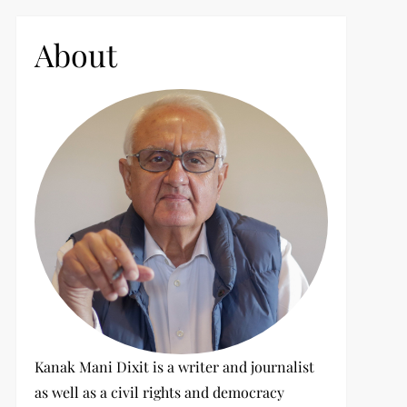
c
h
About
f
o
r
:
Kanak Mani Dixit is a writer and journalist
as well as a civil rights and democracy