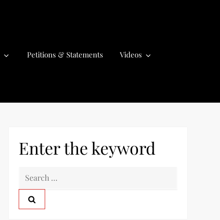
Petitions & Statements
Videos
Enter the keyword
S
e
a
r